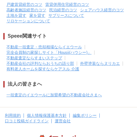
戸建賃貸経営のコツ
賃貸併用住宅経営のコツ
高齢者施設経営のコツ
民泊経営のコツ
シェアハウス経営のコツ
土地を貸す
家を貸す
サブリースについて
リロケーションについて
Speee関連サイト
不動産一括査定・売却相場ならイエウール
完全会員制の家探しサイト「Housii(ハウシー)」
不動産査定ならすまいステップ
不動産会社の評判ならおうちの語り部
外壁塗装ならヌリカエ
有料老人ホームを探すならケアスル 介護
法人の皆さまへ
一括査定のイエウールに加盟希望の不動産会社さまへ
利用規約
個人情報保護基本方針
編集ポリシー
口コミ投稿ガイドライン
運営会社