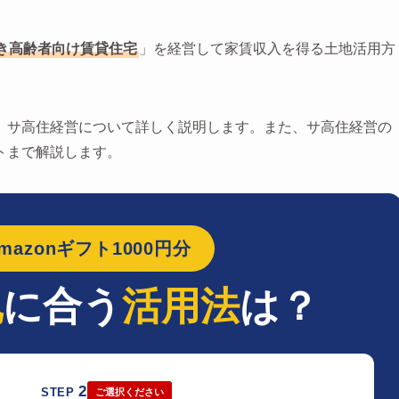
き高齢者向け賃貸住宅
」を経営して家賃収入を得る土地活用方
、サ高住経営について詳しく説明します。また、サ高住経営の
トまで解説します。
azonギフト1000円分
地
に合う
活用法
は？
2
STEP
ご選択ください