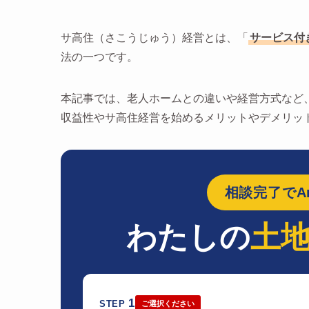
サ高住（さこうじゅう）経営とは、「
サービス付
法の一つです。
本記事では、老人ホームとの違いや経営方式など
収益性やサ高住経営を始めるメリットやデメリッ
相談完了でAm
わたしの
土
1
STEP
ご選択ください