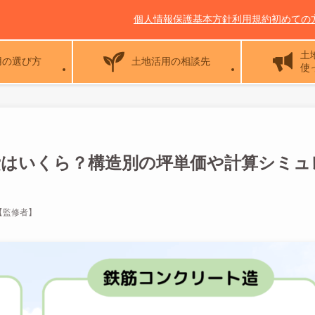
個人情報保護基本方針
利用規約
初めての
土
用の選び方
土地活用の相談先
使
築費はいくら？構造別の坪単価や計算シミュ
【監修者】