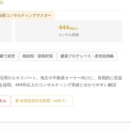
役
不動産コンサルティングマスター
444
件以上
コンサル実績
建て経営
相続税・節税対策
建築プロデュース・差別化戦略
地活用のエキスパート。地主や不動産オーナー向けに、長期的に収益
を提唱。444件以上のコンサルティング実績と分かりやすい解説
ンネル
📰 全国賃貸住宅新聞（with T）