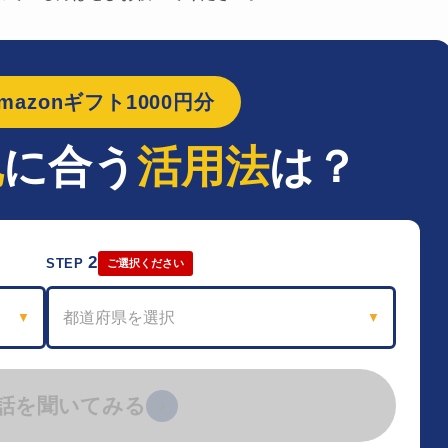
azonギフト1000円分
地
に合う
活用法
は？
2
STEP
ご選択ください
都道府県を選択
▼
▼
話を聞いてみる
›