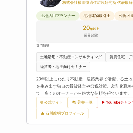
株式会社横濱快適住環境研究所 代表取締
土地活用プランナー
宅地建物取引士
公認 
20
年以上
業界経験
専門領域
土地活用・不動産コンサルティング
賃貸住宅・戸
経営者・地主向けセミナー
20年以上にわたり不動産・建築業界で活躍する土
を生み出す独自の賃貸経営や節税対策、差別化戦略
で、多くのオーナーから絶大な信頼を得ています。
🌐 公式サイト
📚 著書一覧
▶ YouTubeチャ
👤 石川龍明プロフィール