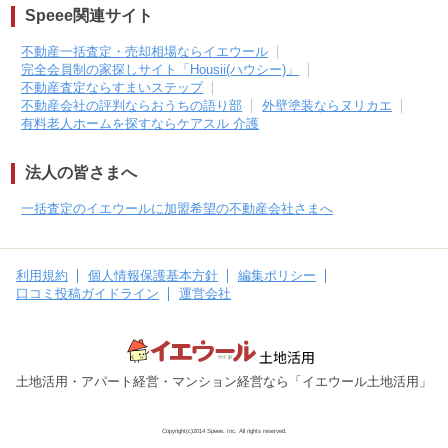
Speee関連サイト
不動産一括査定・売却相場ならイエウール
完全会員制の家探しサイト「Housii(ハウシー)」
不動産査定ならすまいステップ
不動産会社の評判ならおうちの語り部
外壁塗装ならヌリカエ
有料老人ホームを探すならケアスル 介護
法人の皆さまへ
一括査定のイエウールに加盟希望の不動産会社さまへ
利用規約
個人情報保護基本方針
編集ポリシー
口コミ投稿ガイドライン
運営会社
土地活用・アパート経営・マンション経営なら「イエウール土地活用」
Copyright(c)2014 Speee, Inc. All rights reserved.