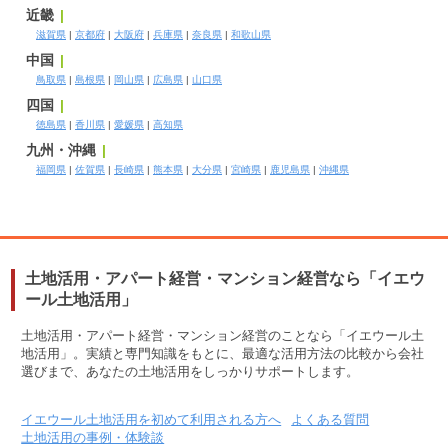
近畿
滋賀県
京都府
大阪府
兵庫県
奈良県
和歌山県
中国
鳥取県
島根県
岡山県
広島県
山口県
四国
徳島県
香川県
愛媛県
高知県
九州・沖縄
福岡県
佐賀県
長崎県
熊本県
大分県
宮崎県
鹿児島県
沖縄県
土地活用・アパート経営・マンション経営なら「イエウ
ール土地活用」
土地活用・アパート経営・マンション経営のことなら「イエウール土
地活用」。実績と専門知識をもとに、最適な活用方法の比較から会社
選びまで、あなたの土地活用をしっかりサポートします。
イエウール土地活用を初めて利用される方へ
よくある質問
土地活用の事例・体験談