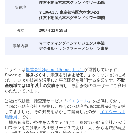
住友不動産六本木グランドタワー35階
所在地
〒106-6239 東京都港区六本木3-2-1
住友不動産六本木グランドタワー39階
設立
2007年11月29日
マーケティングインテリジェンス事業
事業内容
デジタルトランスフォーメンション事業
当サイトは
株式会社Speee（Speee, Inc.）
が運営しています。
Speeeは「解き尽くす。未来を引きよせる。」
をミッションに掲
げ、デジタル技術を活用した事業開発を展開する企業です。
不動
産領域では10年以上の実績
を有し、累計多数のユーザーにご利用
いただいています。
当社は不動産一括査定サービス「
イエウール
」を提供しており、
全国の不動産会社と提携し、多くの不動産売却の意思決定を支援
してきました。その知見を活かして開発したのが「
イエウール土
地活用
」です。
土地所有者様が条件を入力するだけで、複数の不動産会社から活
用プランを受け取れる比較サービスであり、大手から地域密着型
まで幅広い企業の提案を公平に比較できます。