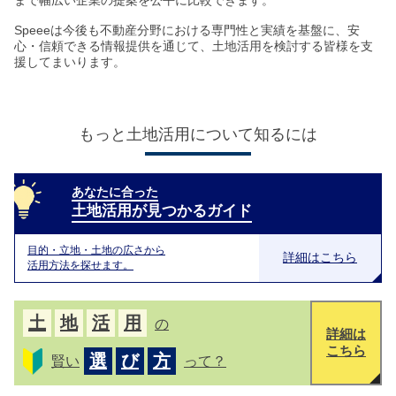
Speeeは今後も不動産分野における専門性と実績を基盤に、安
心・信頼できる情報提供を通じて、土地活用を検討する皆様を支
援してまいります。
もっと土地活用について知るには
あなたに合った
土地活用が見つかるガイド
目的・立地・土地の広さから
詳細はこちら
活用方法を探せます。
土
地
活
用
の
詳細は
こちら
選
び
方
賢い
って？