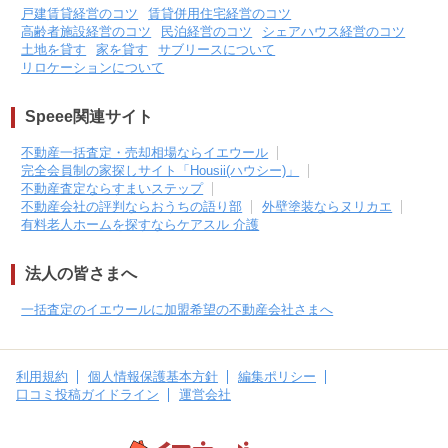
戸建賃貸経営のコツ
賃貸併用住宅経営のコツ
高齢者施設経営のコツ
民泊経営のコツ
シェアハウス経営のコツ
土地を貸す
家を貸す
サブリースについて
リロケーションについて
Speee関連サイト
不動産一括査定・売却相場ならイエウール
完全会員制の家探しサイト「Housii(ハウシー)」
不動産査定ならすまいステップ
不動産会社の評判ならおうちの語り部
外壁塗装ならヌリカエ
有料老人ホームを探すならケアスル 介護
法人の皆さまへ
一括査定のイエウールに加盟希望の不動産会社さまへ
利用規約
個人情報保護基本方針
編集ポリシー
口コミ投稿ガイドライン
運営会社