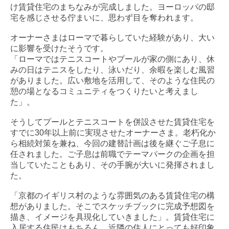
け賃貸住宅のまちなみが完成しました。ヨーロッパの邸
宅を感じさせる佇まいに、思わず目を奪われます。

オーナーさまはローマで暮らしていた経験があり、大い
に影響を受けたそうです。

「ローマではテニスコートやプールが家の側にあり、休
みの日はテニスをしたり、泳いだり、余暇を楽しむ風習
がありました。広い敷地を活用して、そのような住民の
憩の場となるコミュニティをつくりたいと考えまし
た」。

そうしてプールとテニスコートを併設させた賃貸住宅を
すでに30年以上前に実現させたオーナーさま。老朽化か
ら相続対策を兼ね、今回の建替計画は後を継ぐご子息に
任されました。ご子息は前職でテーマパークの企画を担
当していたこともあり、その手腕が大いに発揮されまし
た。

「京都のイギリス村のような雰囲気のある賃貸住宅の構
想がありました。そこでスケッチブックに完成予想図を
描き、イメージを具現化していきました」。賃貸住宅に
入居する住民はもちろん、近隣の住人にとっても好印象