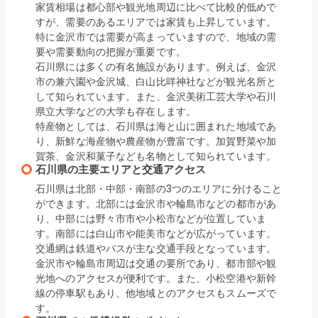
家賃相場は都心部や観光地周辺に比べて比較的低めで
すが、需要のあるエリアでは家賃も上昇しています。
特に金沢市では需要が高まっていますので、地域の需
要や需要動向の把握が重要です。

石川県には多くの有名施設があります。例えば、金沢
市の兼六園や金沢城、白山比咩神社などが観光名所と
して知られています。また、金沢美術工芸大学や石川
県立大学などの大学も存在します。

特産物としては、石川県は海と山に囲まれた地域であ
り、新鮮な海産物や農産物が豊富です。加賀野菜や加
賀茶、金沢和菓子なども名物として知られています。
石川県の主要エリアと交通アクセス
石川県は北部・中部・南部の3つのエリアに分けること
ができます。北部には金沢市や輪島市などの都市があ
り、中部には野々市市や小松市などが位置していま
す。南部には白山市や能美市などが広がっています。

交通網は鉄道やバスが主な交通手段となっています。
金沢市や輪島市周辺は交通の要所であり、都市部や観
光地へのアクセスが便利です。また、小松空港や新幹
線の停車駅もあり、他地域とのアクセスもスムーズで
す。