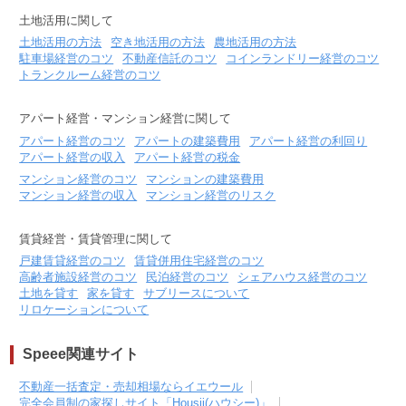
土地活用に関して
土地活用の方法
空き地活用の方法
農地活用の方法
駐車場経営のコツ
不動産信託のコツ
コインランドリー経営のコツ
トランクルーム経営のコツ
アパート経営・マンション経営に関して
アパート経営のコツ
アパートの建築費用
アパート経営の利回り
アパート経営の収入
アパート経営の税金
マンション経営のコツ
マンションの建築費用
マンション経営の収入
マンション経営のリスク
賃貸経営・賃貸管理に関して
戸建賃貸経営のコツ
賃貸併用住宅経営のコツ
高齢者施設経営のコツ
民泊経営のコツ
シェアハウス経営のコツ
土地を貸す
家を貸す
サブリースについて
リロケーションについて
Speee関連サイト
不動産一括査定・売却相場ならイエウール
完全会員制の家探しサイト「Housii(ハウシー)」