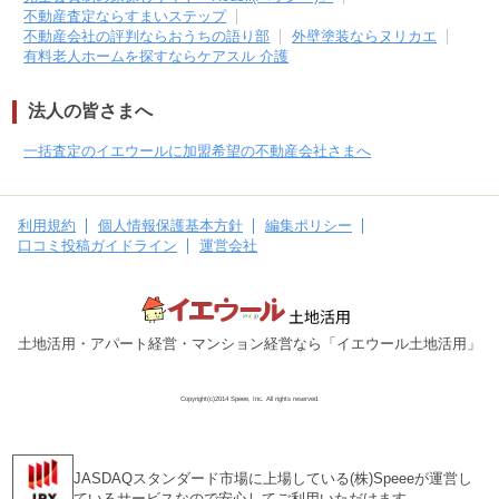
不動産査定ならすまいステップ
不動産会社の評判ならおうちの語り部
外壁塗装ならヌリカエ
有料老人ホームを探すならケアスル 介護
法人の皆さまへ
一括査定のイエウールに加盟希望の不動産会社さまへ
利用規約
個人情報保護基本方針
編集ポリシー
口コミ投稿ガイドライン
運営会社
土地活用・アパート経営・マンション経営なら「イエウール土地活用」
Copyright(c)2014 Speee, Inc. All rights reserved.
JASDAQスタンダード市場に上場している(株)Speeeが運営し
ているサービスなので安心してご利用いただけます。