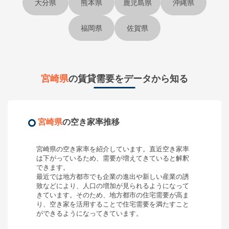
大分県
熊本県
鹿児島県
沖縄県
福岡県
佐賀県
宮崎県
の賃貸需要をデータから知る
宮崎県
の空き家率推移
宮崎県
の空き家率を紹介しています。直近空き家率
は
下がっている
ため、需要が
増えてきている
と解釈
できます。
最近では地方都市でも企業の進出や新しい産業の誘
致などにより、人口の増加が見られるようになって
きています。そのため、地方都市の住宅需要が高ま
り、空き家を活用することで住宅需要を満たすこと
ができるようになってきています。