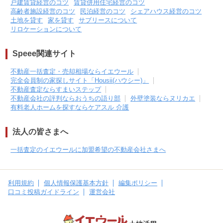
戸建賃貸経営のコツ
賃貸併用住宅経営のコツ
高齢者施設経営のコツ
民泊経営のコツ
シェアハウス経営のコツ
土地を貸す
家を貸す
サブリースについて
リロケーションについて
Speee関連サイト
不動産一括査定・売却相場ならイエウール
完全会員制の家探しサイト「Housii(ハウシー)」
不動産査定ならすまいステップ
不動産会社の評判ならおうちの語り部
外壁塗装ならヌリカエ
有料老人ホームを探すならケアスル 介護
法人の皆さまへ
一括査定のイエウールに加盟希望の不動産会社さまへ
利用規約
個人情報保護基本方針
編集ポリシー
口コミ投稿ガイドライン
運営会社