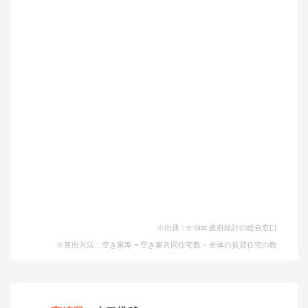
※出典：e-Stat 政府統計の総合窓口
※算出方法：空き家率 = 空き家共同住宅数 ÷ 全体の賃貸住宅の数