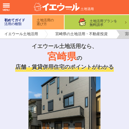
初めてガイド
土地活用の
土地活用プランを
活用の種類
選び方
無料請求
イエウール土地活用
宮崎県の土地活用・不動産投資
宮
イエウール土地活用なら
、
宮崎県
の
店舗・賃貸併用住宅のポイントがわかる