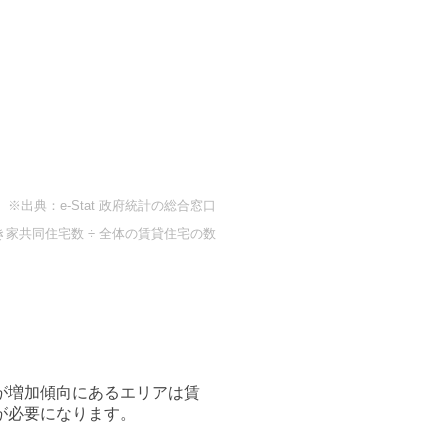
※出典：e-Stat 政府統計の総合窓口
き家共同住宅数 ÷ 全体の賃貸住宅の数
が増加傾向にあるエリアは賃
が必要になります。