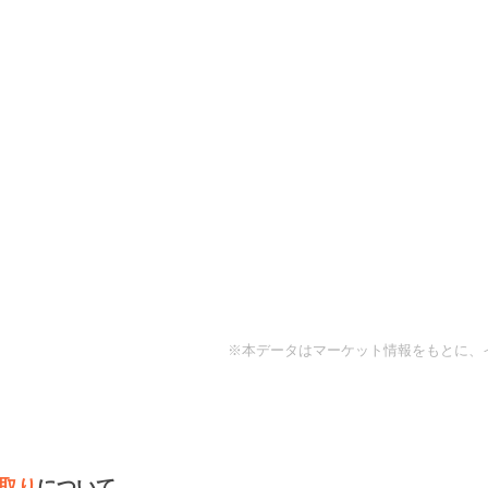
※本データはマーケット情報をもとに、
取り
について