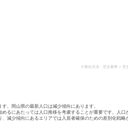
※算出方法：空き家率 = 空
ます。
岡山県
の最新人口は
減少傾向
にあります。
始めるにあたっては人口推移を考慮することが重要です。人口
り、減少傾向にあるエリアでは入居者確保のための差別化戦略