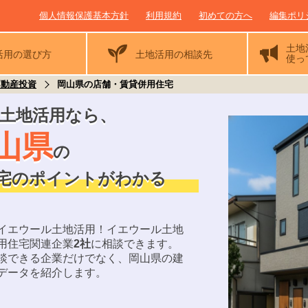
個人情報保護基本方針
利用規約
初めての方へ
編集ポリ
土地
活用の
選び方
土地活用の相談先
使っ
不動産投資
岡山県の店舗・賃貸併用住宅
土地活用なら
、
山県
の
宅のポイントがわかる
イエウール土地活用！
イエウール土地
用住宅関連企業
2
社
に相談できます。
談できる企業だけでなく、
岡山県
の建
データを紹介します。