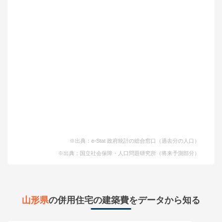
※出典：e-Stat 政府統計の総合窓口（過去分の人口）
※出典：国立社会保障・人口問題研究所（将来予測部分）
山形県
の併用住宅の建築費をデータから知る