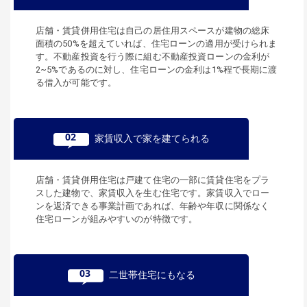
店舗・賃貸併用住宅は自己の居住用スペースが建物の総床
面積の50%を超えていれば、住宅ローンの適用が受けられま
す。不動産投資を行う際に組む不動産投資ローンの金利が
2~5%であるのに対し、住宅ローンの金利は1%程で長期に渡
る借入が可能です。
02
家賃収入で家を建てられる
店舗・賃貸併用住宅は戸建て住宅の一部に賃貸住宅をプラ
スした建物で、家賃収入を生む住宅です。家賃収入でロー
ンを返済できる事業計画であれば、年齢や年収に関係なく
住宅ローンが組みやすいのが特徴です。
03
二世帯住宅にもなる