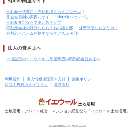
Speee関連サイト
不動産一括査定・売却相場ならイエウール
完全会員制の家探しサイト「Housii(ハウシー)」
不動産査定ならすまいステップ
不動産会社の評判ならおうちの語り部
外壁塗装ならヌリカエ
有料老人ホームを探すならケアスル 介護
法人の皆さまへ
一括査定のイエウールに加盟希望の不動産会社さまへ
利用規約
個人情報保護基本方針
編集ポリシー
口コミ投稿ガイドライン
運営会社
土地活用・アパート経営・マンション経営なら「イエウール土地活用」
Copyright(c)2014 Speee, Inc. All rights reserved.