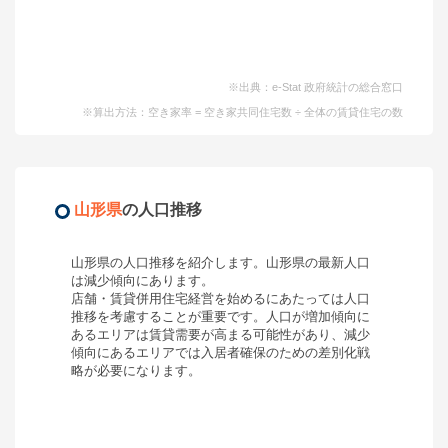
※出典：e-Stat 政府統計の総合窓口
※算出方法：空き家率 = 空き家共同住宅数 ÷ 全体の賃貸住宅の数
山形県
の人口推移
山形県
の人口推移を紹介します。
山形県
の最新人口
は
減少傾向
にあります。
店舗・賃貸併用住宅経営を始めるにあたっては人口
推移を考慮することが重要です。人口が増加傾向に
あるエリアは賃貸需要が高まる可能性があり、減少
傾向にあるエリアでは入居者確保のための差別化戦
略が必要になります。