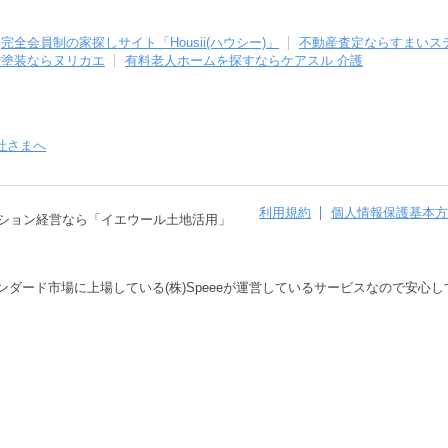
完全会員制の家探しサイト「Housii(ハウシー)」
不動産査定ならすまいス
壁塗装ならヌリカエ
有料老人ホームを探すならケアスル 介護
社さまへ
利用規約
個人情報保護基本方
ション経営なら「イエウール土地活用」
タンダード市場に上場している(株)Speeeが運営しているサービスなので安心