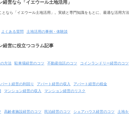
ン経営なら「イエウール土地活用」
ことなら「イエウール土地活用」。実績と専門知識をもとに、最適な活用方
よくある質問
土地活用の事例・体験談
ン経営に役立つコラム記事
用の方法
駐車場経営のコツ
不動産信託のコツ
コインランドリー経営のコツ
アパート経営の利回り
アパート経営の収入
アパート経営の税金
用
マンション経営の収入
マンション経営のリスク
ツ
高齢者施設経営のコツ
民泊経営のコツ
シェアハウス経営のコツ
土地を