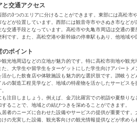
アと交通アクセス
西部の3つのエリアに分けることができます。東部には高松市
市などが位置しています。西部には観音寺市やさぬき市などが広
主な交通手段となっています。高松市や丸亀市周辺は交通の要
便利です。また、高松空港や新幹線の停車駅もあり、他地域や
営のポイント
や観光地周辺などの立地が魅力的です。特に高松市街地や観光
また、大学生や留学生をターゲットにした学生向けアパートメン
を活かした飲食店や体験施設も魅力的な選択肢です。讃岐うど
イルの製造工程見学など、地域の特産物を活かしたサービスを
。

にも注目しましょう。例えば、金刀比羅宮での初詣や夏祭りな
加することで、地域との結びつきを深めることができます。

入居者のニーズに合わせた設備やサービスの提供が重要です。
向けの充実した設備、観光客向けの観光情報提供などが求めら