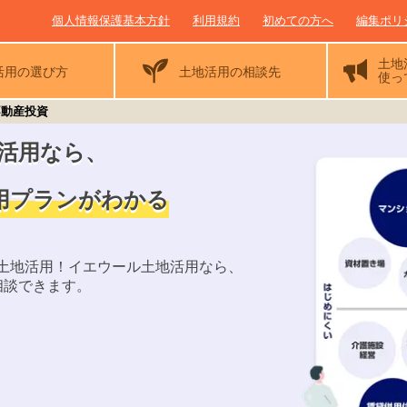
個人情報保護基本方針
利用規約
初めての方へ
編集ポリ
土地
活用の
選び方
土地活用の相談先
使っ
不動産投資
活用なら、
用プランがわかる
土地活用！イエウール土地活用なら、
相談できます。