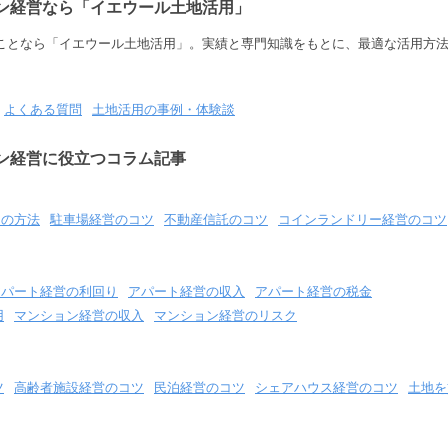
ン経営なら「イエウール土地活用」
ことなら「イエウール土地活用」。実績と専門知識をもとに、最適な活用方
よくある質問
土地活用の事例・体験談
ン経営に役立つコラム記事
用の方法
駐車場経営のコツ
不動産信託のコツ
コインランドリー経営のコツ
アパート経営の利回り
アパート経営の収入
アパート経営の税金
用
マンション経営の収入
マンション経営のリスク
ツ
高齢者施設経営のコツ
民泊経営のコツ
シェアハウス経営のコツ
土地を