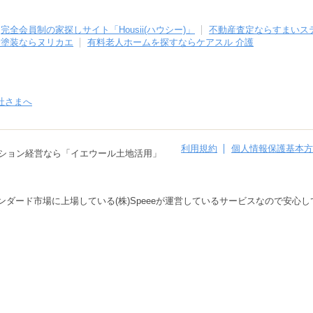
完全会員制の家探しサイト「Housii(ハウシー)」
不動産査定ならすまいス
壁塗装ならヌリカエ
有料老人ホームを探すならケアスル 介護
社さまへ
利用規約
個人情報保護基本方
ション経営なら「イエウール土地活用」
タンダード市場に上場している(株)Speeeが運営しているサービスなので安心