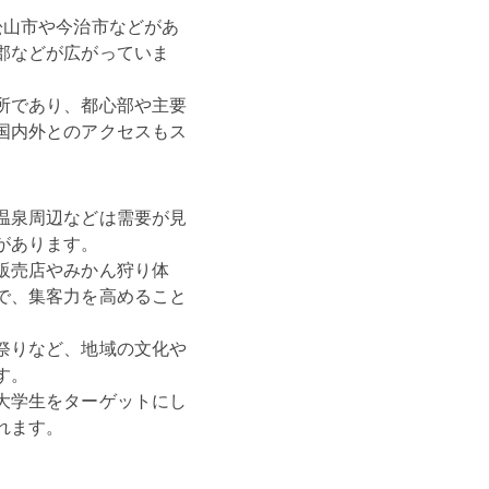
松山市や今治市などがあ
郡などが広がっていま
所であり、都心部や主要
国内外とのアクセスもス
温泉周辺などは需要が見
あります。

販売店やみかん狩り体
で、集客力を高めること
祭りなど、地域の文化や
。

大学生をターゲットにし
れます。