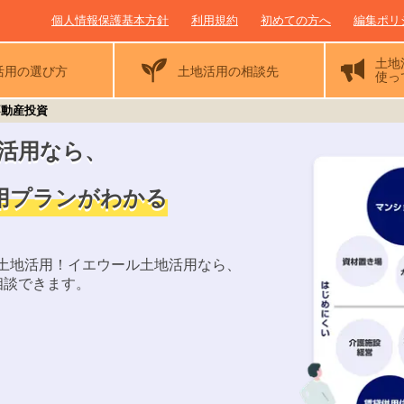
個人情報保護基本方針
利用規約
初めての方へ
編集ポリ
土地
活用の
選び方
土地活用の相談先
使っ
不動産投資
活用なら、
用プランがわかる
土地活用！イエウール土地活用なら、
相談できます。