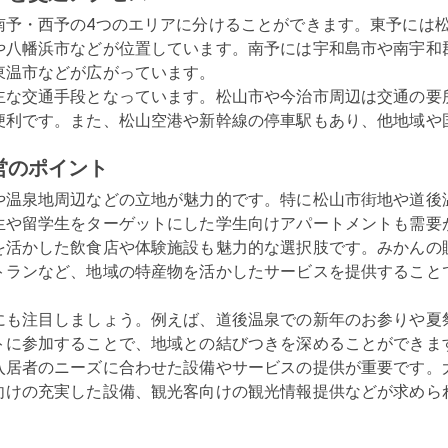
南予・西予の4つのエリアに分けることができます。東予には
や八幡浜市などが位置しています。南予には宇和島市や南宇和
温市などが広がっています。

主な交通手段となっています。松山市や今治市周辺は交通の要
便利です。また、松山空港や新幹線の停車駅もあり、他地域や
営のポイント
や温泉地周辺などの立地が魅力的です。特に松山市街地や道後
生や留学生をターゲットにした学生向けアパートメントも需要が
を活かした飲食店や体験施設も魅力的な選択肢です。みかんの
トランなど、地域の特産物を活かしたサービスを提供すること
にも注目しましょう。例えば、道後温泉での新年のお参りや夏
トに参加することで、地域との結びつきを深めることができます
入居者のニーズに合わせた設備やサービスの提供が重要です。
向けの充実した設備、観光客向けの観光情報提供などが求めら