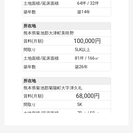
土地面積/延床面積
64坪 / 32坪
築年数
築14年
所在地
熊本県菊池郡大津町美咲野
100,000
円
賃料(月額)
間取り
5LK以上
土地面積/延床面積
81坪 / 166㎡
築年数
築26年
所在地
熊本県菊池郡菊陽町大字津久礼
68,000
円
賃料(月額)
間取り
5K
土地面積/延床面積
70㎡ / 50㎡
築年数
築47年