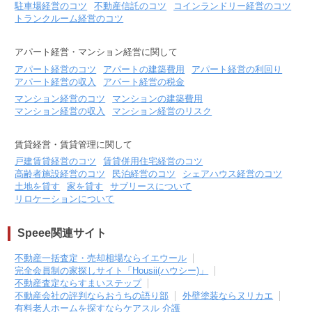
駐車場経営のコツ
不動産信託のコツ
コインランドリー経営のコツ
トランクルーム経営のコツ
アパート経営・マンション経営に関して
アパート経営のコツ
アパートの建築費用
アパート経営の利回り
アパート経営の収入
アパート経営の税金
マンション経営のコツ
マンションの建築費用
マンション経営の収入
マンション経営のリスク
賃貸経営・賃貸管理に関して
戸建賃貸経営のコツ
賃貸併用住宅経営のコツ
高齢者施設経営のコツ
民泊経営のコツ
シェアハウス経営のコツ
土地を貸す
家を貸す
サブリースについて
リロケーションについて
Speee関連サイト
不動産一括査定・売却相場ならイエウール
完全会員制の家探しサイト「Housii(ハウシー)」
不動産査定ならすまいステップ
不動産会社の評判ならおうちの語り部
外壁塗装ならヌリカエ
有料老人ホームを探すならケアスル 介護