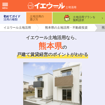
初めてガイド
土地活用の
土地活用プランを
活用の種類
選び方
無料請求
イエウール土地活用
熊本県の土地活用・不動産投資
熊
イエウール土地活用なら
、
熊本県
の
戸建て賃貸経営のポイントがわかる