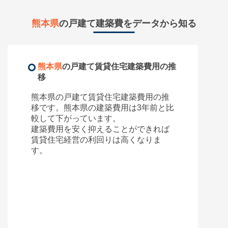
所在地
熊本県熊本市西区松尾
熊本県
の戸建て建築費をデータから知る
55,000
円
賃料(月額)
間取り
3K
土地面積/延床面積
63坪 / 23㎡
熊本県
の戸建て賃貸住宅建築費用の推
築年数
築46年
移
熊本県
の戸建て賃貸住宅建築費用の推
移です。
熊本県
の建築費用は3年前と比
較して
下がっています。
建築費用を安く抑えることができれば
賃貸住宅経営の利回りは高くなりま
す。