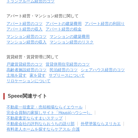
トランクルーム経営のコツ
アパート経営・マンション経営に関して
アパート経営のコツ
アパートの建築費用
アパート経営の利回り
アパート経営の収入
アパート経営の税金
マンション経営のコツ
マンションの建築費用
マンション経営の収入
マンション経営のリスク
賃貸経営・賃貸管理に関して
戸建賃貸経営のコツ
賃貸併用住宅経営のコツ
高齢者施設経営のコツ
民泊経営のコツ
シェアハウス経営のコツ
土地を貸す
家を貸す
サブリースについて
リロケーションについて
Speee関連サイト
不動産一括査定・売却相場ならイエウール
完全会員制の家探しサイト「Housii(ハウシー)」
不動産査定ならすまいステップ
不動産会社の評判ならおうちの語り部
外壁塗装ならヌリカエ
有料老人ホームを探すならケアスル 介護