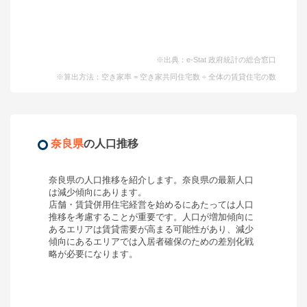
※出典：e-Stat 政府統計の総合窓口
※算出方法：空き家率 = 空き家共同住宅数 ÷ 全体の賃貸住宅の数
奈良県
の人口推移
奈良県
の人口推移を紹介します。
奈良県
の最新人口
は
減少傾向
にあります。
店舗・賃貸併用住宅経営を始めるにあたっては人口
推移を考慮することが重要です。人口が増加傾向に
あるエリアは賃貸需要が高まる可能性があり、減少
傾向にあるエリアでは入居者確保のための差別化戦
略が必要になります。