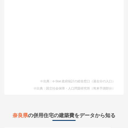
※出典：e-Stat 政府統計の総合窓口（過去分の人口）
※出典：国立社会保障・人口問題研究所（将来予測部分）
奈良県
の併用住宅の建築費をデータから知る