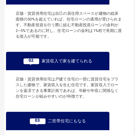
店舗・賃貸併用住宅は自己の居住用スペースが建物の総床
面積の50%を超えていれば、住宅ローンの適用が受けられま
す。不動産投資を行う際に組む不動産投資ローンの金利が
2~5%であるのに対し、住宅ローンの金利は1%程で長期に渡
る借入が可能です。
02
家賃収入で家を建てられる
店舗・賃貸併用住宅は戸建て住宅の一部に賃貸住宅をプラ
スした建物で、家賃収入を生む住宅です。家賃収入でロー
ンを返済できる事業計画であれば、年齢や年収に関係なく
住宅ローンが組みやすいのが特徴です。
03
二世帯住宅にもなる