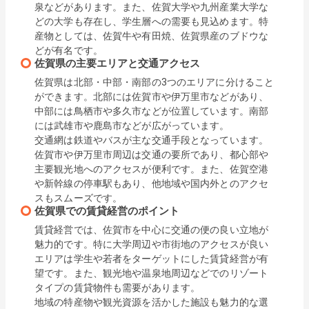
泉などがあります。また、佐賀大学や九州産業大学な
どの大学も存在し、学生層への需要も見込めます。特
産物としては、佐賀牛や有田焼、佐賀県産のブドウな
どが有名です。
佐賀県の主要エリアと交通アクセス
佐賀県は北部・中部・南部の3つのエリアに分けること
ができます。北部には佐賀市や伊万里市などがあり、
中部には鳥栖市や多久市などが位置しています。南部
には武雄市や鹿島市などが広がっています。

交通網は鉄道やバスが主な交通手段となっています。
佐賀市や伊万里市周辺は交通の要所であり、都心部や
主要観光地へのアクセスが便利です。また、佐賀空港
や新幹線の停車駅もあり、他地域や国内外とのアクセ
スもスムーズです。
佐賀県での賃貸経営のポイント
賃貸経営では、佐賀市を中心に交通の便の良い立地が
魅力的です。特に大学周辺や市街地のアクセスが良い
エリアは学生や若者をターゲットにした賃貸経営が有
望です。また、観光地や温泉地周辺などでのリゾート
タイプの賃貸物件も需要があります。

地域の特産物や観光資源を活かした施設も魅力的な選