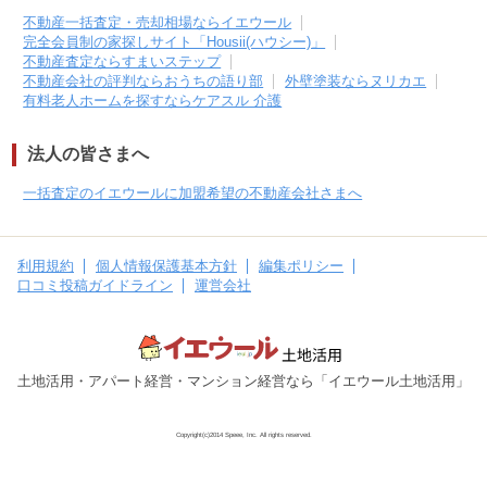
不動産一括査定・売却相場ならイエウール
完全会員制の家探しサイト「Housii(ハウシー)」
不動産査定ならすまいステップ
不動産会社の評判ならおうちの語り部
外壁塗装ならヌリカエ
有料老人ホームを探すならケアスル 介護
法人の皆さまへ
一括査定のイエウールに加盟希望の不動産会社さまへ
利用規約
個人情報保護基本方針
編集ポリシー
口コミ投稿ガイドライン
運営会社
土地活用・アパート経営・マンション経営なら「イエウール土地活用」
Copyright(c)2014 Speee, Inc. All rights reserved.