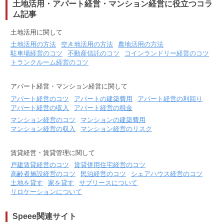
土地活用・アパート経営・マンション経営に役立つコラ
ム記事
土地活用に関して
土地活用の方法
空き地活用の方法
農地活用の方法
駐車場経営のコツ
不動産信託のコツ
コインランドリー経営のコツ
トランクルーム経営のコツ
アパート経営・マンション経営に関して
アパート経営のコツ
アパートの建築費用
アパート経営の利回り
アパート経営の収入
アパート経営の税金
マンション経営のコツ
マンションの建築費用
マンション経営の収入
マンション経営のリスク
賃貸経営・賃貸管理に関して
戸建賃貸経営のコツ
賃貸併用住宅経営のコツ
高齢者施設経営のコツ
民泊経営のコツ
シェアハウス経営のコツ
土地を貸す
家を貸す
サブリースについて
リロケーションについて
Speee関連サイト