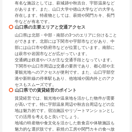
有名な施設としては、萩城跡や秋吉台、宇部温泉など
があります。また、山口大学や徳山大学などの大学も
存在します。特産物としては、萩焼や関門カキ、長門
牛などが有名です。
山口県の主要エリアと交通アクセス
山口県は北部・中部・南部の3つのエリアに分けること
ができます。北部には下関市や宇部市などがあり、中
部には山口市や防府市などが位置しています。南部に
は萩市や岩国市などが広がっています。

交通網は鉄道やバスが主な交通手段となっています。
下関市や山口市周辺は交通の要所であり、都心部や主
要観光地へのアクセスが便利です。また、山口宇部空
港や新幹線の停車駅もあり、他地域や国内外とのアク
セスもスムーズです。
山口県での賃貸経営のポイント
賃貸経営では、観光地や温泉地を活かした物件が需要
が高いです。特に宇部温泉周辺や秋吉台周辺などの立
地は魅力的です。宿泊施設やリゾートマンションとし
ての活用を考えると良いでしょう。

地域の特産物や食文化を活かした飲食店や体験施設も
魅力的な選択肢です。萩焼の工房や関門カキの食べ放