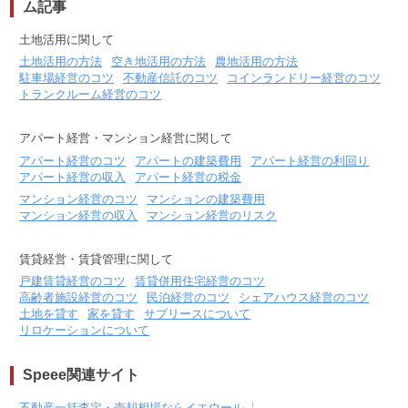
ム記事
土地活用に関して
土地活用の方法
空き地活用の方法
農地活用の方法
駐車場経営のコツ
不動産信託のコツ
コインランドリー経営のコツ
トランクルーム経営のコツ
アパート経営・マンション経営に関して
アパート経営のコツ
アパートの建築費用
アパート経営の利回り
アパート経営の収入
アパート経営の税金
マンション経営のコツ
マンションの建築費用
マンション経営の収入
マンション経営のリスク
賃貸経営・賃貸管理に関して
戸建賃貸経営のコツ
賃貸併用住宅経営のコツ
高齢者施設経営のコツ
民泊経営のコツ
シェアハウス経営のコツ
土地を貸す
家を貸す
サブリースについて
リロケーションについて
Speee関連サイト
不動産一括査定・売却相場ならイエウール