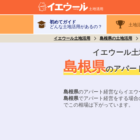
初めてガイド
土地
どんな土地活用があるの？
イエウール土地活用
島根県の土地活用
イエウール土
島根県
アパー
の
島根県
のアパート経営ならイエウ
島根県
でアパート経営をする場合
でこの相場は
下がって
います。