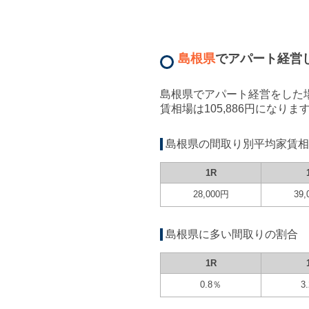
島根県
で
アパート経営
島根県
で
アパート経営
をした
賃相場は
105,886
円になりま
島根県
の間取り別平均家賃相
1R
28,000
円
39,
島根県
に多い間取りの割合
1R
0.8
％
3.