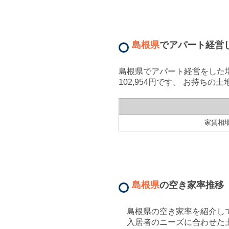
島根県
で
アパート経営
島根県
で
アパート経営
をした
102,954
円です。 お持ちの土
家賃相
島根県
の空き家率推移
島根県
の空き家率を紹介し
入居者のニーズに合わせた