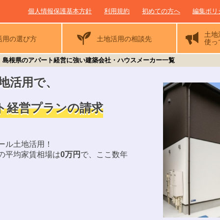
個人情報保護基本方針
利用規約
初めての方へ
編集ポリ
土地
活用の
選び方
土地活用の相談先
使っ
島根県のアパート経営に強い建築会社・ハウスメーカー一覧
地活用で
、
ト経営プランの請求
ール土地活用！
の平均家賃相場は
0
万円
で、ここ数年