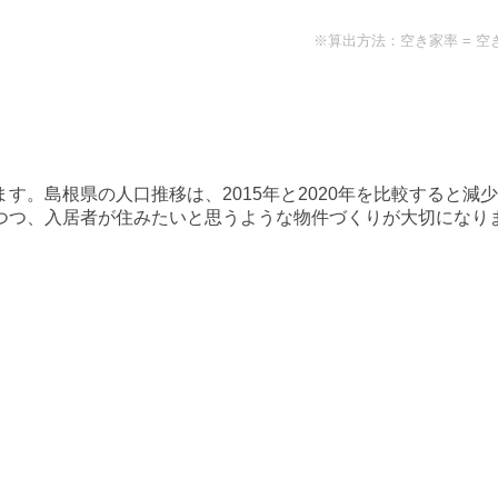
※算出方法：空き家率 = 空
ます。
島根県
の人口推移は、2015年と2020年を比較すると
減少
つつ、入居者が住みたいと思うような物件づくりが大切になり