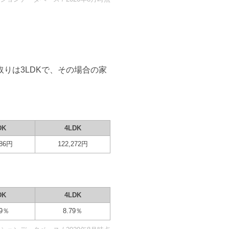
取りは
3LDK
で、その場合の家
DK
4LDK
86
円
122,272
円
DK
4LDK
9
％
8.79
％