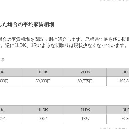
した場合の平均家賃相場
場合の家賃相場を間取り別に紹介します。
島根県
で最も多い間
す。逆に
1LDK
、
1R
のような間取りは現状少なくなっています。
場
1K
1LDK
2LDK
3L
000
円
50,000
円
80,775
円
105,8
1K
1LDK
2LDK
3L
2
％
0.8
％
16
％
70.3