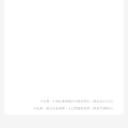
※出典：e-Stat 政府統計の総合窓口（過去分の人口）
※出典：国立社会保障・人口問題研究所（将来予測部分）