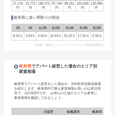
27,176
33,772
138,272
97,744
99,251
103,858
135,000
円
円
円
円
円
円
円
岐阜県
に多い間取りの割合
1R
1K
1LDK
2LDK
3LDK
4LDK
5LDK
8.42
％
3.63
％
3.63
％
15.53
％
51.07
％
17.52
％
0.16
％
※出典：全国マンションデータベース / 2020年8月時点
岐阜県
で
アパート経営
した場合のエリア別
家賃相場
岐阜県
で
アパート経営
をした場合の、市区町村別家賃相場
を紹介します。
岐阜県
内で最も家賃相場が高いのは
多治見
市
で、
110,562
円です。 お持ちの土地のエリアを参考に、
家賃相場を確認してみましょう。
大垣市
各務原市
岐阜市