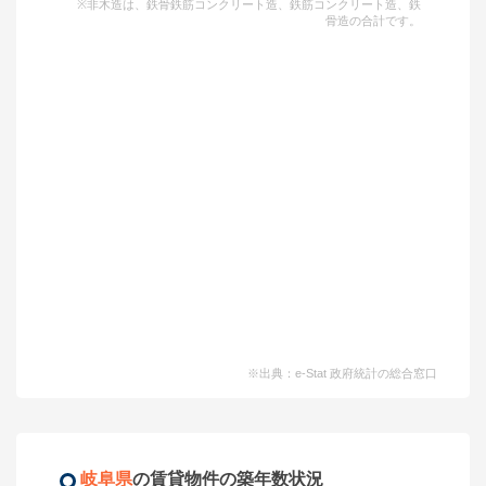
※非木造は、鉄骨鉄筋コンクリート造、鉄筋コンクリート造、鉄
骨造の合計です。
※出典：e-Stat 政府統計の総合窓口
岐阜県
の賃貸物件の築年数状況