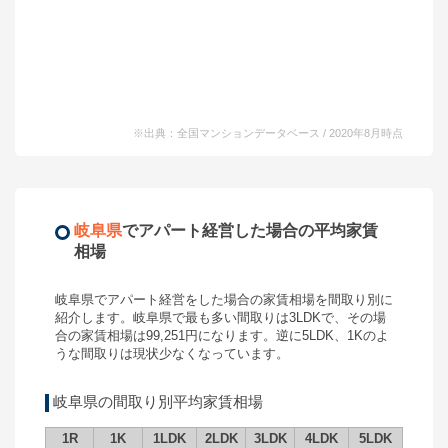
※出典：全国マンションデータベース / 2020年8月時点
岐阜県
で
アパート経営
した場合の平均家賃
相場
岐阜県
で
アパート経営
をした場合の家賃相場を間取り別に
紹介します。
岐阜県
で最も多い間取りは
3LDK
で、その場
合の家賃相場は
99,251
円になります。逆に
5LDK
、
1K
のよ
うな間取りは現状少なくなっています。
岐阜県
の間取り別平均家賃相場
1R
1K
1LDK
2LDK
3LDK
4LDK
5LDK