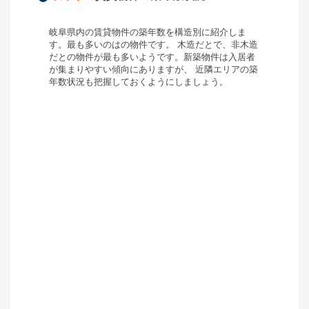
岐阜県
内の賃貸物件の築年数を構造別に紹介しま
す。最も多いのは
の物件です。 木造だと
で、非木造
だと
の物件が最も多いようです。新築物件は入居者
が集まりやすい傾向にありますが、 近隣エリアの築
年数状況も把握しておくようにしましょう。