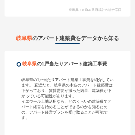
※出典：e-Stat 政府統計の総合窓口
岐阜県
のアパート建築費をデータから知る
岐阜県
の1戸当たりアパート建築工事費
岐阜県
の1戸当たりアパート建築工事費を紹介してい
ます。 直近だと、
岐阜県
の木造のアパート建築費は
下がって
おり、
賃貸需要が減った結果、建築費が下
がっている可能性があります。
イエウール土地活用なら、どのくらいの建築費で
ア
パート経営
を始めることができるのかを知るため
の、
アパート経営
プランを受け取ることが可能で
す。