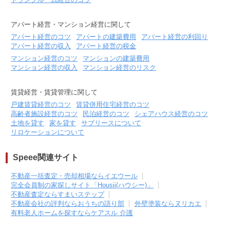
アパート経営・マンション経営に関して
アパート経営のコツ
アパートの建築費用
アパート経営の利回り
アパート経営の収入
アパート経営の税金
マンション経営のコツ
マンションの建築費用
マンション経営の収入
マンション経営のリスク
賃貸経営・賃貸管理に関して
戸建賃貸経営のコツ
賃貸併用住宅経営のコツ
高齢者施設経営のコツ
民泊経営のコツ
シェアハウス経営のコツ
土地を貸す
家を貸す
サブリースについて
リロケーションについて
Speee関連サイト
不動産一括査定・売却相場ならイエウール
完全会員制の家探しサイト「Housii(ハウシー)」
不動産査定ならすまいステップ
不動産会社の評判ならおうちの語り部
外壁塗装ならヌリカエ
有料老人ホームを探すならケアスル 介護