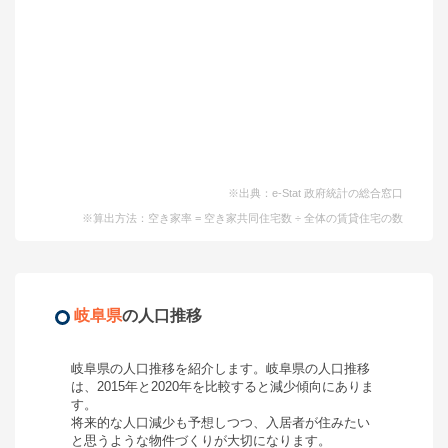
※出典：e-Stat 政府統計の総合窓口
※算出方法：空き家率 = 空き家共同住宅数 ÷ 全体の賃貸住宅の数
岐阜県
の人口推移
岐阜県
の人口推移を紹介します。
岐阜県
の人口推移
は、2015年と2020年を比較すると
減少
傾向にありま
す。
将来的な人口減少も予想しつつ、入居者が住みたい
と思うような物件づくりが大切になります。