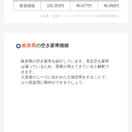
家賃相場
101,353
円
80,677
円
96,850
円
※出典：全国マンションデータベース / 2020年8月時点
岐阜県
の空き家率推移
岐阜県
の空き家率を紹介しています。直近空き家率
は
減っているため、需要が増えてきていると解釈で
きます。
入居者のニーズに合わせた土地活用をすることで、
より収益増に期待ができるでしょう。