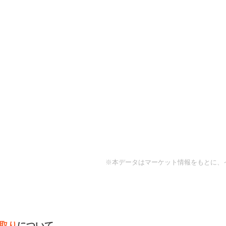
※本データはマーケット情報をもとに、
取り
について