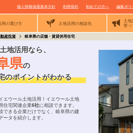
個人情報保護基本方針
利用規約
初めての方へ
編集ポリ
土地
活用の
選び方
土地活用の相談先
使っ
不動産投資
岐阜県の店舗・賃貸併用住宅
土地活用なら
、
阜県
の
宅のポイントがわかる
イエウール土地活用！
イエウール土地
用住宅関連企業
6
社
に相談できます。
談できる企業だけでなく、
岐阜県
の建
データを紹介します。