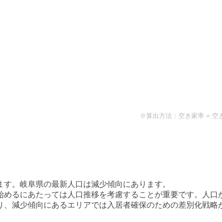
※算出方法：空き家率 = 空
ます。
岐阜県
の最新人口は
減少傾向
にあります。
始めるにあたっては人口推移を考慮することが重要です。人口
り、減少傾向にあるエリアでは入居者確保のための差別化戦略