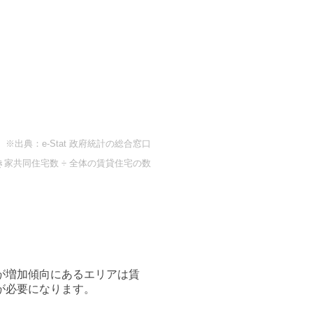
※出典：e-Stat 政府統計の総合窓口
き家共同住宅数 ÷ 全体の賃貸住宅の数
が増加傾向にあるエリアは賃
が必要になります。