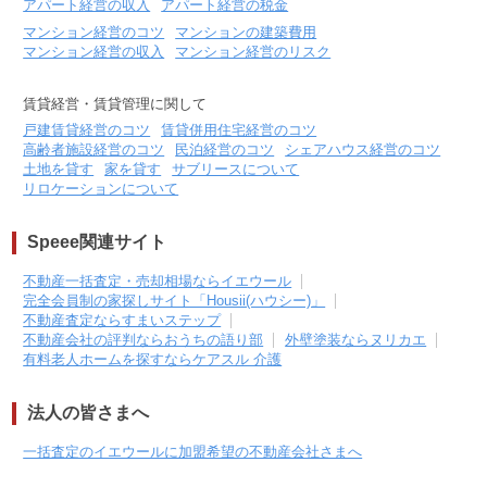
アパート経営の収入
アパート経営の税金
マンション経営のコツ
マンションの建築費用
マンション経営の収入
マンション経営のリスク
賃貸経営・賃貸管理に関して
戸建賃貸経営のコツ
賃貸併用住宅経営のコツ
高齢者施設経営のコツ
民泊経営のコツ
シェアハウス経営のコツ
土地を貸す
家を貸す
サブリースについて
リロケーションについて
Speee関連サイト
不動産一括査定・売却相場ならイエウール
完全会員制の家探しサイト「Housii(ハウシー)」
不動産査定ならすまいステップ
不動産会社の評判ならおうちの語り部
外壁塗装ならヌリカエ
有料老人ホームを探すならケアスル 介護
法人の皆さまへ
一括査定のイエウールに加盟希望の不動産会社さまへ