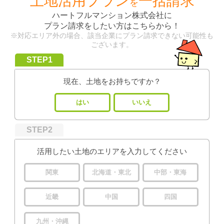
土地活用プラン
一括請求
を
ハートフルマンション株式会社
に
プラン請求をしたい方はこちらから！
※対応エリア外の場合、該当企業にプラン請求できない可能性も
ございます。
STEP1
現在、土地をお持ちですか？
はい
いいえ
STEP2
活用したい土地のエリアを入力してください
関東
北海道・東北
中部・東海
近畿
中国
四国
九州・沖縄