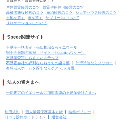
賃貸経営・賃貸管理に関して
戸建賃貸経営のコツ
賃貸併用住宅経営のコツ
高齢者施設経営のコツ
民泊経営のコツ
シェアハウス経営のコツ
土地を貸す
家を貸す
サブリースについて
リロケーションについて
Speee関連サイト
不動産一括査定・売却相場ならイエウール
完全会員制の家探しサイト「Housii(ハウシー)」
不動産査定ならすまいステップ
不動産会社の評判ならおうちの語り部
外壁塗装ならヌリカエ
有料老人ホームを探すならケアスル 介護
法人の皆さまへ
一括査定のイエウールに加盟希望の不動産会社さまへ
利用規約
個人情報保護基本方針
編集ポリシー
口コミ投稿ガイドライン
運営会社