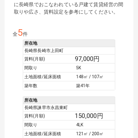
に長崎県でおこなわれている戸建て賃貸経営の間
取りや広さ、賃料設定を参考にしてください。
5
全
件
所在地
長崎県長崎市上田町
97,000
円
賃料(月額)
間取り
5K
土地面積/延床面積
148㎡ / 107㎡
築年数
築41年
所在地
長崎県諫早市永昌東町
150,000
円
賃料(月額)
間取り
4LK
土地面積/延床面積
121㎡ / 200㎡