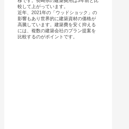
移です。
長崎県
の建築費用は3年前と比
長崎県大村市武部町
較して
上がっています。
80,000
円
賃料(月額)
近年、2021年の「ウッドショック」の
影響もあり世界的に建築資材の価格が
間取り
5LK以上
高騰しています。建築費を安く抑える
土地面積/延床面積
198㎡ / 132㎡
には、複数の建築会社のプラン提案を
築年数
築31年
比較するのがポイントです。