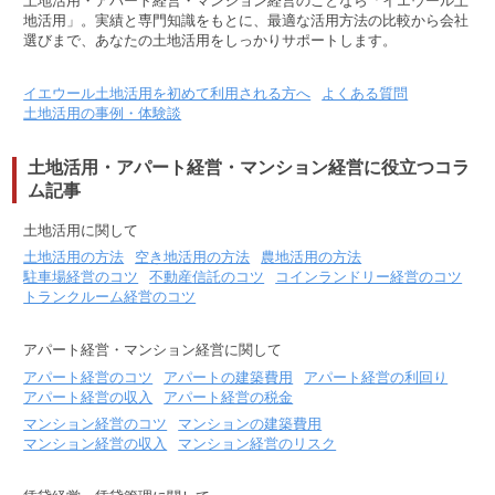
土地活用・アパート経営・マンション経営のことなら「イエウール土
地活用」。実績と専門知識をもとに、最適な活用方法の比較から会社
選びまで、あなたの土地活用をしっかりサポートします。
イエウール土地活用を初めて利用される方へ
よくある質問
土地活用の事例・体験談
土地活用・アパート経営・マンション経営に役立つコラ
ム記事
土地活用に関して
土地活用の方法
空き地活用の方法
農地活用の方法
駐車場経営のコツ
不動産信託のコツ
コインランドリー経営のコツ
トランクルーム経営のコツ
アパート経営・マンション経営に関して
アパート経営のコツ
アパートの建築費用
アパート経営の利回り
アパート経営の収入
アパート経営の税金
マンション経営のコツ
マンションの建築費用
マンション経営の収入
マンション経営のリスク