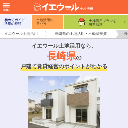
初めてガイド
土地活用の
土地活用プランを
活用の種類
選び方
無料請求
イエウール土地活用
長崎県の土地活用・不動産投資
長
イエウール土地活用なら
、
長崎県
の
戸建て賃貸経営のポイントがわかる