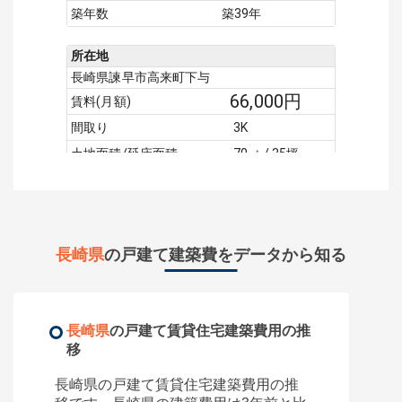
築年数
築39年
所在地
長崎県諫早市高来町下与
66,000
円
賃料(月額)
間取り
3K
土地面積/延床面積
70㎡ / 35坪
築年数
築8年
所在地
長崎県諫早市鷲崎町
長崎県
の戸建て建築費をデータから知る
320,000
円
賃料(月額)
間取り
2K
土地面積/延床面積
150㎡ / 288.28㎡
長崎県
の戸建て賃貸住宅建築費用の推
築年数
築27年
移
長崎県
の戸建て賃貸住宅建築費用の推
所在地