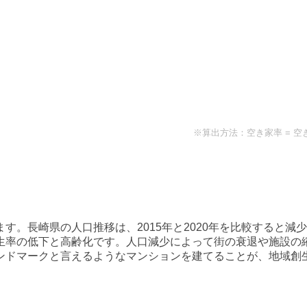
※算出方法：空き家率 = 空
ます。
長崎県
の人口推移は、2015年と2020年を比較すると
減少
生率の低下と高齢化です。人口減少によって街の衰退や施設の
ンドマークと言えるようなマンションを建てることが、地域創