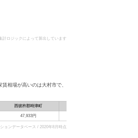
自の集計ロジックによって算出しています
家賃相場が高いのは
大村市
で、
西彼杵郡時津町
諫早市
大村市
47,933
円
79,140
円
102,800
ョンデータベース / 2020年8月時点