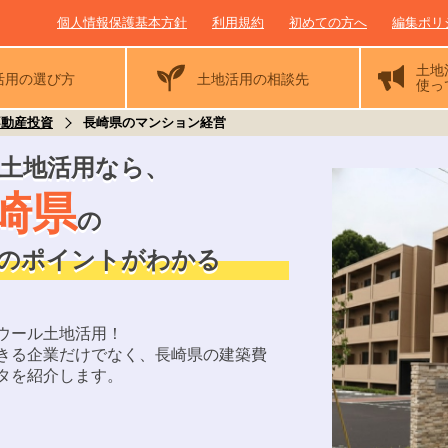
個人情報保護基本方針
利用規約
初めての方へ
編集ポリ
土地
活用の
選び方
土地活用の相談先
使っ
不動産投資
長崎県のマンション経営
土地活用なら
、
崎県
の
のポイントがわかる
ウール土地活用！
きる企業だけでなく、
長崎県
の建築費
タを紹介します。