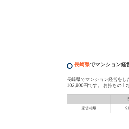
長崎県
で
マンション経
長崎県
で
マンション経営
をし
102,800
円です。 お持ちの土
家賃相場
91