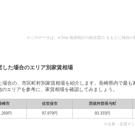
※このデータは、e-Stat 政府統計の総合窓口 をもとに独
営
した場合のエリア別家賃相場
た場合の、市区町村別家賃相場を紹介します。
長崎県
内で最も
地のエリアを参考に、家賃相場を確認してみましょう。
長崎市
佐世保市
西彼杵郡長与町
,269
円
97,879
円
93,333
円
※出典：全国マンシ