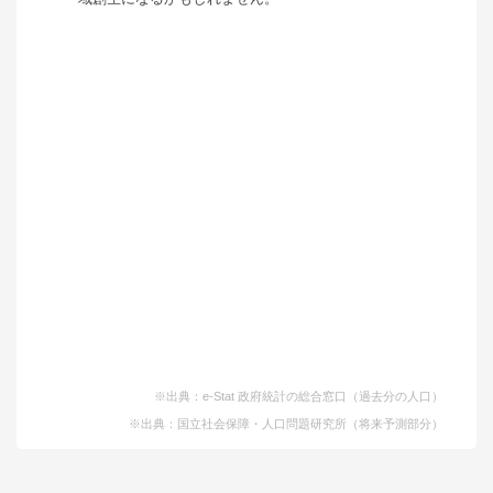
※出典：e-Stat 政府統計の総合窓口（過去分の人口）
※出典：国立社会保障・人口問題研究所（将来予測部分）