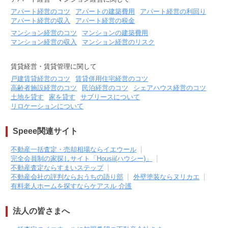
アパート経営のコツ
アパートの建築費用
アパート経営の利回り
アパート経営の収入
アパート経営の税金
マンション経営のコツ
マンションの建築費用
マンション経営の収入
マンション経営のリスク
賃貸経営・賃貸管理に関して
戸建賃貸経営のコツ
賃貸併用住宅経営のコツ
高齢者施設経営のコツ
民泊経営のコツ
シェアハウス経営のコツ
土地を貸す
家を貸す
サブリースについて
リロケーションについて
Speee関連サイト
不動産一括査定・売却相場ならイエウール
完全会員制の家探しサイト「Housii(ハウシー)」
不動産査定ならすまいステップ
不動産会社の評判ならおうちの語り部
外壁塗装ならヌリカエ
有料老人ホームを探すならケアスル 介護
法人の皆さまへ