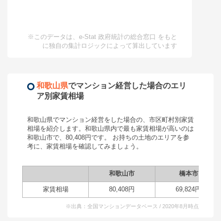
※このデータは、e-Stat 政府統計の総合窓口 をもと
に独自の集計ロジックによって算出しています
和歌山県
で
マンション経営
した場合のエリ
ア別家賃相場
和歌山県
で
マンション経営
をした場合の、市区町村別家賃
相場を紹介します。
和歌山県
内で最も家賃相場が高いのは
和歌山市
で、
80,408
円です。 お持ちの土地のエリアを参
考に、家賃相場を確認してみましょう。
和歌山市
橋本市
家賃相場
80,408
円
69,824
円
※出典：全国マンションデータベース / 2020年8月時点