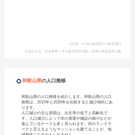
※出典：e-Stat 政府統計の総合窓口
※算出方法：空き家率 = 空き家共同住宅数 ÷ 全体の賃貸住宅の数
和歌山県
の人口推移
和歌山県
の人口推移を紹介します。
和歌山県
の人口
推移は、2015年と2020年を比較すると
減少
傾向にあ
ります。
人口減少の主な原因は、出生率の低下と高齢化で
す。人口減少によって街の衰退や施設の縮小などが
進んでいるケースも多く見られます。街のランドマ
ークと言えるようなマンションを建てることが、地
域創生になるかもしれません。