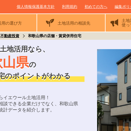
個人情報保護基本方針
利用規約
初めての方へ
編集ポリ
土地
活用の
選び方
土地活用の相談先
使っ
・不動産投資
和歌山県の店舗・賃貸併用住宅
土地活用なら
、
歌山県
の
宅のポイントがわかる
らイエウール土地活用！
相談できる企業だけでなく、
和歌山県
統計データを紹介します。