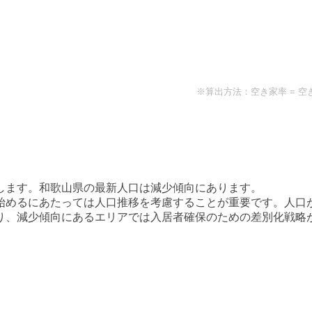
※算出方法：空き家率 = 空
します。
和歌山県
の最新人口は
減少傾向
にあります。
始めるにあたっては人口推移を考慮することが重要です。人口
り、減少傾向にあるエリアでは入居者確保のための差別化戦略