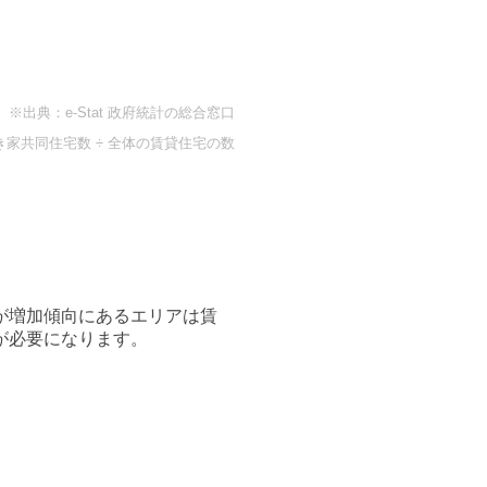
※出典：e-Stat 政府統計の総合窓口
き家共同住宅数 ÷ 全体の賃貸住宅の数
が増加傾向にあるエリアは賃
が必要になります。