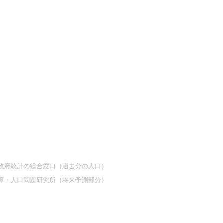
at 政府統計の総合窓口（過去分の人口）
障・人口問題研究所（将来予測部分）