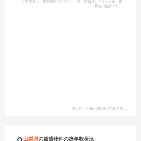
※非木造は、鉄骨鉄筋コンクリート造、鉄筋コンクリート造、鉄
骨造の合計です。
※出典：e-Stat 政府統計の総合窓口
山梨県
の賃貸物件の築年数状況