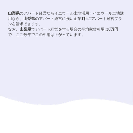
山梨県
のアパート経営ならイエウール土地活用！
イエウール土地活
用なら、
山梨県
のアパート経営に強い企業
1
社
にアパート経営プラ
ンを請求できます。
なお、
山梨県
でアパート経営をする場合の平均家賃相場は
0
万円
で、ここ数年でこの相場は
下がって
います。