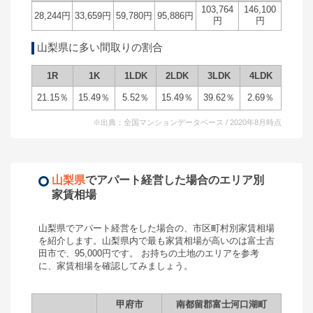
103,764
146,100
28,244
円
33,659
円
59,780
円
95,886
円
円
円
山梨県
に多い間取りの割合
1R
1K
1LDK
2LDK
3LDK
4LDK
21.15
％
15.49
％
5.52
％
15.49
％
39.62
％
2.69
％
※出典：全国マンションデータベース / 2020年8月時点
山梨県
で
アパート経営
した場合のエリア別
家賃相場
山梨県
で
アパート経営
をした場合の、市区町村別家賃相場
を紹介します。
山梨県
内で最も家賃相場が高いのは
富士吉
田市
で、
95,000
円です。 お持ちの土地のエリアを参考
に、家賃相場を確認してみましょう。
甲府市
南都留郡富士河口湖町
富