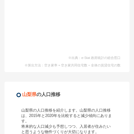
※出典：e-Stat 政府統計の総合窓口
※算出方法：空き家率 = 空き家共同住宅数 ÷ 全体の賃貸住宅の数
山梨県
の人口推移
山梨県
の人口推移を紹介します。
山梨県
の人口推移
は、2015年と2020年を比較すると
減少
傾向にありま
す。
将来的な人口減少も予想しつつ、入居者が住みたい
と思うような物件づくりが大切になります。