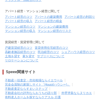
アパート経営・マンション経営に関して
アパート経営のコツ
アパートの建築費用
アパート経営の利回り
アパート経営の収入
アパート経営の税金
マンション経営のコツ
マンションの建築費用
マンション経営の収入
マンション経営のリスク
賃貸経営・賃貸管理に関して
戸建賃貸経営のコツ
賃貸併用住宅経営のコツ
高齢者施設経営のコツ
民泊経営のコツ
シェアハウス経営のコツ
土地を貸す
家を貸す
サブリースについて
リロケーションについて
Speee関連サイト
不動産一括査定・売却相場ならイエウール
完全会員制の家探しサイト「Housii(ハウシー)」
不動産査定ならすまいステップ
不動産会社の評判ならおうちの語り部
外壁塗装ならヌリカエ
有料老人ホームを探すならケアスル 介護