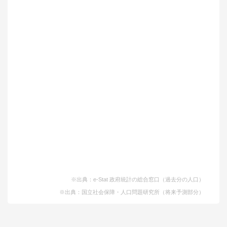
※出典：e-Stat 政府統計の総合窓口（過去分の人口）
※出典：国立社会保障・人口問題研究所（将来予測部分）