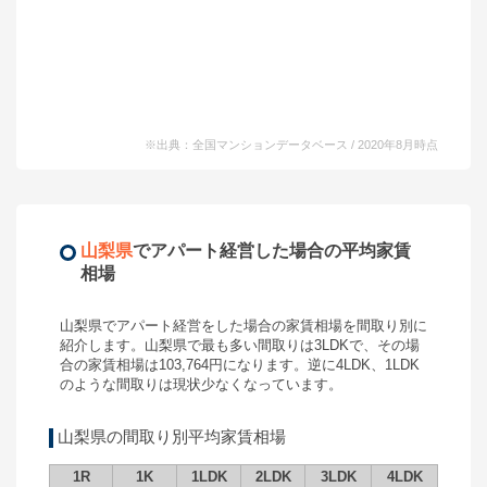
※出典：全国マンションデータベース / 2020年8月時点
山梨県
で
アパート経営
した場合の平均家賃
相場
山梨県
で
アパート経営
をした場合の家賃相場を間取り別に
紹介します。
山梨県
で最も多い間取りは
3LDK
で、その場
合の家賃相場は
103,764
円になります。逆に
4LDK
、
1LDK
のような間取りは現状少なくなっています。
山梨県
の間取り別平均家賃相場
1R
1K
1LDK
2LDK
3LDK
4LDK