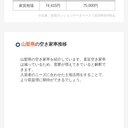
家賃相場
74,415
円
75,000
円
95
※出典：全国マンションデータベース / 2020年8月時点
山梨県
の空き家率推移
山梨県
の空き家率を紹介しています。直近空き家率
は
減っているため、需要が増えてきていると解釈で
きます。
入居者のニーズに合わせた土地活用をすることで、
より収益増に期待ができるでしょう。