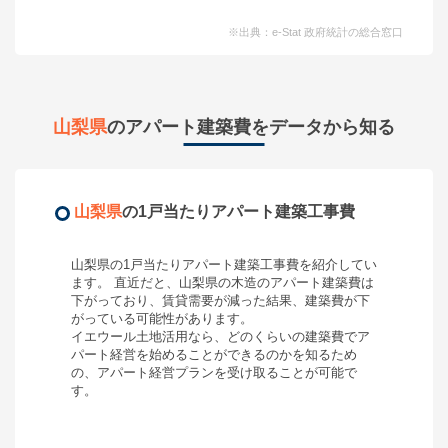
※出典：e-Stat 政府統計の総合窓口
山梨県
のアパート建築費をデータから知る
山梨県
の1戸当たりアパート建築工事費
山梨県
の1戸当たりアパート建築工事費を紹介してい
ます。 直近だと、
山梨県
の木造のアパート建築費は
下がって
おり、
賃貸需要が減った結果、建築費が下
がっている可能性があります。
イエウール土地活用なら、どのくらいの建築費で
ア
パート経営
を始めることができるのかを知るため
の、
アパート経営
プランを受け取ることが可能で
す。