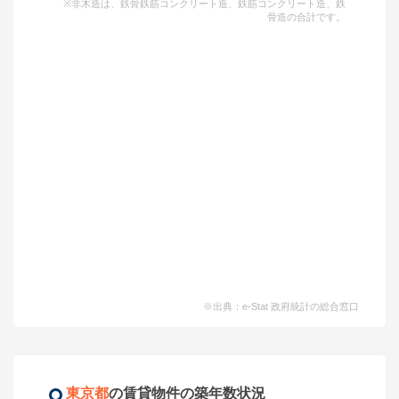
※非木造は、鉄骨鉄筋コンクリート造、鉄筋コンクリート造、鉄
骨造の合計です。
※出典：e-Stat 政府統計の総合窓口
東京都
の賃貸物件の築年数状況