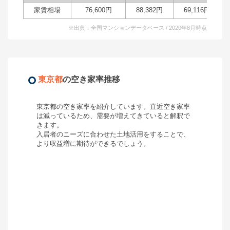
家賃相場
76,600
円
88,382
円
69,116
円
※出典：全国マンションデータベース / 2020年8月時点
東京都
の空き家率推移
東京都
の空き家率を紹介しています。直近空き家率
は
減っているため、需要が増えてきていると解釈で
きます。
入居者のニーズに合わせた土地活用をすることで、
より収益増に期待ができるでしょう。