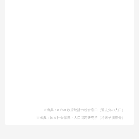
※出典：e-Stat 政府統計の総合窓口（過去分の人口）
※出典：国立社会保障・人口問題研究所（将来予測部分）