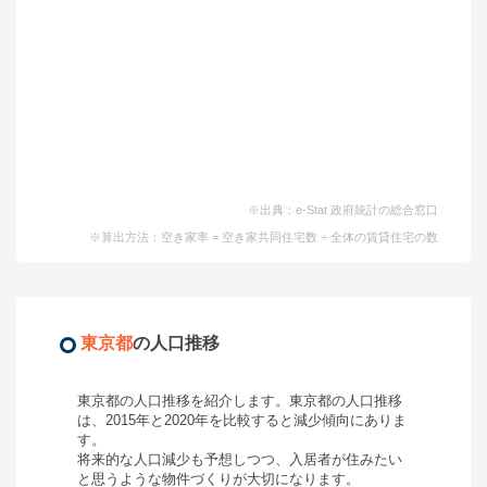
※出典：e-Stat 政府統計の総合窓口
※算出方法：空き家率 = 空き家共同住宅数 ÷ 全体の賃貸住宅の数
東京都
の人口推移
東京都
の人口推移を紹介します。
東京都
の人口推移
は、2015年と2020年を比較すると
減少
傾向にありま
す。
将来的な人口減少も予想しつつ、入居者が住みたい
と思うような物件づくりが大切になります。