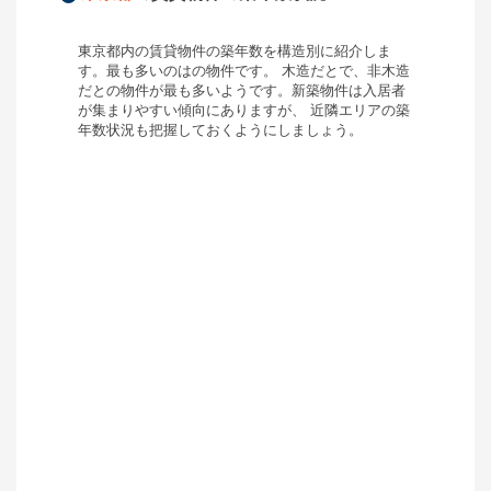
東京都
内の賃貸物件の築年数を構造別に紹介しま
す。最も多いのは
の物件です。 木造だと
で、非木造
だと
の物件が最も多いようです。新築物件は入居者
が集まりやすい傾向にありますが、 近隣エリアの築
年数状況も把握しておくようにしましょう。