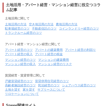
土地活用・アパート経営・マンション経営に役立つコラ
ム記事
土地活用に関して
土地活用の方法
空き地活用の方法
農地活用の方法
駐車場経営のコツ
不動産信託のコツ
コインランドリー経営のコツ
トランクルーム経営のコツ
アパート経営・マンション経営に関して
アパート経営のコツ
アパートの建築費用
アパート経営の利回り
アパート経営の収入
アパート経営の税金
マンション経営のコツ
マンションの建築費用
マンション経営の収入
マンション経営のリスク
賃貸経営・賃貸管理に関して
戸建賃貸経営のコツ
賃貸併用住宅経営のコツ
高齢者施設経営のコツ
民泊経営のコツ
シェアハウス経営のコツ
土地を貸す
家を貸す
サブリースについて
リロケーションについて
Speee関連サイト