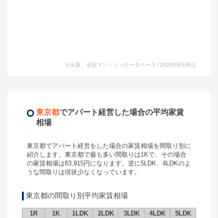
※出典：全国マンションデータベース / 2020年8月時点
東京都
で
アパート経営
した場合の平均家賃
相場
東京都
で
アパート経営
をした場合の家賃相場を間取り別に
紹介します。
東京都
で最も多い間取りは
1K
で、その場合
の家賃相場は
83,915
円になります。逆に
5LDK
、
4LDK
のよ
うな間取りは現状少なくなっています。
東京都
の間取り別平均家賃相場
1R
1K
1LDK
2LDK
3LDK
4LDK
5LDK