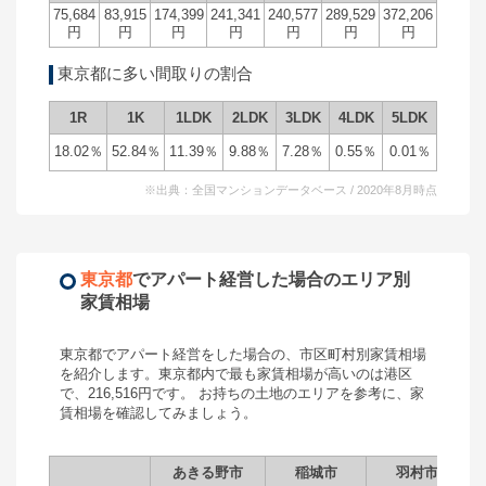
75,684
83,915
174,399
241,341
240,577
289,529
372,206
円
円
円
円
円
円
円
東京都
に多い間取りの割合
1R
1K
1LDK
2LDK
3LDK
4LDK
5LDK
18.02
％
52.84
％
11.39
％
9.88
％
7.28
％
0.55
％
0.01
％
※出典：全国マンションデータベース / 2020年8月時点
東京都
で
アパート経営
した場合のエリア別
家賃相場
東京都
で
アパート経営
をした場合の、市区町村別家賃相場
を紹介します。
東京都
内で最も家賃相場が高いのは
港区
で、
216,516
円です。 お持ちの土地のエリアを参考に、家
賃相場を確認してみましょう。
あきる野市
稲城市
羽村市