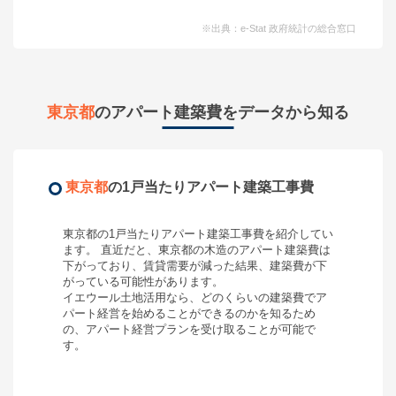
※出典：e-Stat 政府統計の総合窓口
東京都
のアパート建築費をデータから知る
東京都
の1戸当たりアパート建築工事費
東京都
の1戸当たりアパート建築工事費を紹介してい
ます。 直近だと、
東京都
の木造のアパート建築費は
下がって
おり、
賃貸需要が減った結果、建築費が下
がっている可能性があります。
イエウール土地活用なら、どのくらいの建築費で
ア
パート経営
を始めることができるのかを知るため
の、
アパート経営
プランを受け取ることが可能で
す。