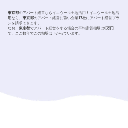
東京都
のアパート経営ならイエウール土地活用！
イエウール土地活
用なら、
東京都
のアパート経営に強い企業
17
社
にアパート経営プラ
ンを請求できます。
なお、
東京都
でアパート経営をする場合の平均家賃相場は
0
万円
で、ここ数年でこの相場は
下がって
います。