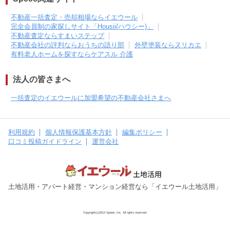
不動産一括査定・売却相場ならイエウール
完全会員制の家探しサイト「Housii(ハウシー)」
不動産査定ならすまいステップ
不動産会社の評判ならおうちの語り部
外壁塗装ならヌリカエ
有料老人ホームを探すならケアスル 介護
法人の皆さまへ
一括査定のイエウールに加盟希望の不動産会社さまへ
利用規約
個人情報保護基本方針
編集ポリシー
口コミ投稿ガイドライン
運営会社
土地活用・アパート経営・マンション経営なら「イエウール土地活用」
Copyright(c)2014 Speee, Inc. All rights reserved.