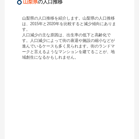
山梨県
の人口推移
山梨県
の人口推移を紹介します。
山梨県
の人口推移
は、2015年と2020年を比較すると
減少
傾向にありま
す。
人口減少の主な原因は、出生率の低下と高齢化で
す。人口減少によって街の衰退や施設の縮小などが
進んでいるケースも多く見られます。街のランドマ
ークと言えるようなマンションを建てることが、地
域創生になるかもしれません。