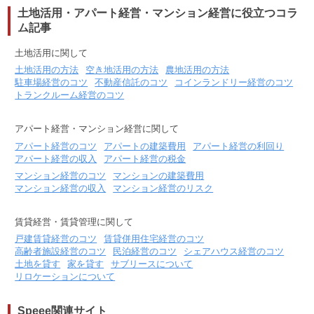
土地活用・アパート経営・マンション経営に役立つコラ
ム記事
土地活用に関して
土地活用の方法
空き地活用の方法
農地活用の方法
駐車場経営のコツ
不動産信託のコツ
コインランドリー経営のコツ
トランクルーム経営のコツ
アパート経営・マンション経営に関して
アパート経営のコツ
アパートの建築費用
アパート経営の利回り
アパート経営の収入
アパート経営の税金
マンション経営のコツ
マンションの建築費用
マンション経営の収入
マンション経営のリスク
賃貸経営・賃貸管理に関して
戸建賃貸経営のコツ
賃貸併用住宅経営のコツ
高齢者施設経営のコツ
民泊経営のコツ
シェアハウス経営のコツ
土地を貸す
家を貸す
サブリースについて
リロケーションについて
Speee関連サイト