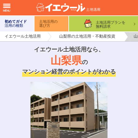
初めてガイド
土地活用の
土地活用プランを
活用の種類
選び方
無料請求
イエウール土地活用
山梨県の土地活用・不動産投資
山
イエウール土地活用なら
、
山梨県
の
マンション経営のポイントがわかる