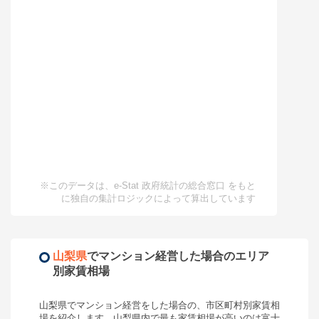
※このデータは、e-Stat 政府統計の総合窓口 をもと
に独自の集計ロジックによって算出しています
山梨県
で
マンション経営
した場合のエリア
別家賃相場
山梨県
で
マンション経営
をした場合の、市区町村別家賃相
場を紹介します。
山梨県
内で最も家賃相場が高いのは
富士