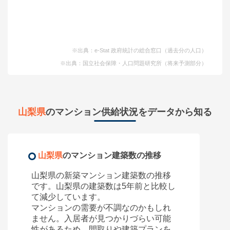
※出典：e-Stat 政府統計の総合窓口（過去分の人口）
※出典：国立社会保障・人口問題研究所（将来予測部分）
山梨県
のマンション供給状況をデータから知る
山梨県
のマンション建築数の推移
山梨県
の新築マンション建築数の推移
です。
山梨県
の建築数は5年前と比較し
て
減少しています。
マンションの需要が不調なのかもしれ
ません。入居者が見つかりづらい可能
性があるため、間取りや建築プランを