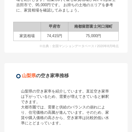
吉田市
で、
95,000
円です。 お持ちの土地のエリアを参考
に、家賃相場を確認してみましょう。
甲府市
南都留郡富士河口湖町
富
家賃相場
74,415
円
75,000
円
95
※出典：全国マンションデータベース / 2020年8月時点
山梨県
の空き家率推移
山梨県
の空き家率を紹介しています。直近空き家率
は
下がっている
ため、需要が
増えてきている
と解釈
できます。
大都市圏では、需要と供給のバランスの崩れによ
り、住宅価格の高騰が進んでいます。そのため、家
賃や購入価格の高さから、空き家率は比較的低い水
準にとどまっています。