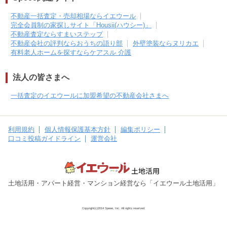
不動産一括査定・売却相場ならイエウール
完全会員制の家探しサイト「Housii(ハウシー)」
不動産査定ならすまいステップ
不動産会社の評判ならおうちの語り部
外壁塗装ならヌリカエ
有料老人ホームを探すならケアスル 介護
法人の皆さまへ
一括査定のイエウールに加盟希望の不動産会社さまへ
利用規約
個人情報保護基本方針
編集ポリシー
口コミ投稿ガイドライン
運営会社
土地活用・アパート経営・マンション経営なら「イエウール土地活用」
Copyright(c)2014 Speee, Inc. All rights reserved.