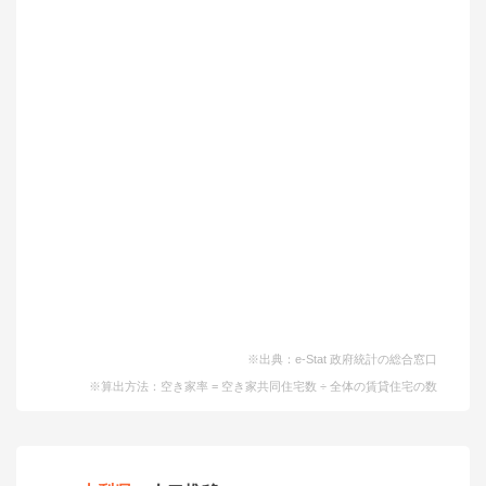
※出典：e-Stat 政府統計の総合窓口
※算出方法：空き家率 = 空き家共同住宅数 ÷ 全体の賃貸住宅の数