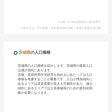
※出典：e-Stat 政府統計の総合窓口
※算出方法：空き家率 = 空き家共同住宅数 ÷ 全体の賃貸住宅の数
茨城県
の人口推移
茨城県
の人口推移を紹介します。
茨城県
の最新人口
は
減少傾向
にあります。
店舗・賃貸併用住宅経営を始めるにあたっては人口
推移を考慮することが重要です。人口が増加傾向に
あるエリアは賃貸需要が高まる可能性があり、減少
傾向にあるエリアでは入居者確保のための差別化戦
略が必要になります。