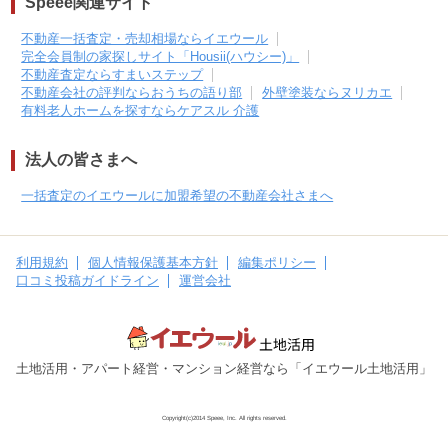
Speee関連サイト
不動産一括査定・売却相場ならイエウール
完全会員制の家探しサイト「Housii(ハウシー)」
不動産査定ならすまいステップ
不動産会社の評判ならおうちの語り部
外壁塗装ならヌリカエ
有料老人ホームを探すならケアスル 介護
法人の皆さまへ
一括査定のイエウールに加盟希望の不動産会社さまへ
利用規約
個人情報保護基本方針
編集ポリシー
口コミ投稿ガイドライン
運営会社
土地活用・アパート経営・マンション経営なら「イエウール土地活用」
Copyright(c)2014 Speee, Inc. All rights reserved.