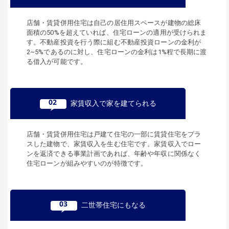
店舗・賃貸併用住宅は自己の居住用スペースが建物の総床
面積の50%を超えていれば、住宅ローンの適用が受けられま
す。不動産投資を行う際に組む不動産投資ローンの金利が
2~5%であるのに対し、住宅ローンの金利は1%程で長期に渡
る借入が可能です。
02
家賃収入で家を建てられる
店舗・賃貸併用住宅は戸建て住宅の一部に賃貸住宅をプラ
スした建物で、家賃収入を生む住宅です。家賃収入でロー
ンを返済できる事業計画であれば、年齢や年収に関係なく
住宅ローンが組みやすいのが特徴です。
03
二世帯住宅にもなる