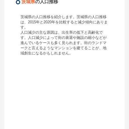
茨城県
の人口推移
茨城県
の人口推移を紹介します。
茨城県
の人口推移
は、2015年と2020年を比較すると
減少
傾向にありま
す。
人口減少の主な原因は、出生率の低下と高齢化で
す。人口減少によって街の衰退や施設の縮小などが
進んでいるケースも多く見られます。街のランドマ
ークと言えるようなマンションを建てることが、地
域創生になるかもしれません。