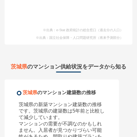
※出典：e-Stat 政府統計の総合窓口（過去分の人口）
※出典：国立社会保障・人口問題研究所（将来予測部分）
茨城県
のマンション供給状況をデータから知る
茨城県
のマンション建築数の推移
茨城県
の新築マンション建築数の推移
です。
茨城県
の建築数は5年前と比較し
て
減少しています。
マンションの需要が不調なのかもしれ
ません。入居者が見つかりづらい可能
性があるため、間取りや建築プランを