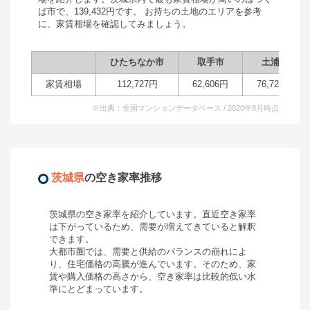
ば市
で、
139,432
円です。 お持ちの土地のエリアを参考
に、家賃相場を確認してみましょう。
ひたちなか市
取手市
土浦市
家賃相場
112,727
円
62,606
円
76,726
円
※出典：全国マンションデータベース / 2020年8月時点
茨城県
の空き家率推移
茨城県
の空き家率を紹介しています。直近空き家率
は
下がっている
ため、需要が
増えてきている
と解釈
できます。
大都市圏では、需要と供給のバランスの崩れによ
り、住宅価格の高騰が進んでいます。そのため、家
賃や購入価格の高さから、空き家率は比較的低い水
準にとどまっています。