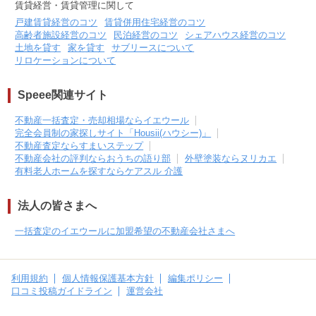
賃貸経営・賃貸管理に関して
戸建賃貸経営のコツ
賃貸併用住宅経営のコツ
高齢者施設経営のコツ
民泊経営のコツ
シェアハウス経営のコツ
土地を貸す
家を貸す
サブリースについて
リロケーションについて
Speee関連サイト
不動産一括査定・売却相場ならイエウール
完全会員制の家探しサイト「Housii(ハウシー)」
不動産査定ならすまいステップ
不動産会社の評判ならおうちの語り部
外壁塗装ならヌリカエ
有料老人ホームを探すならケアスル 介護
法人の皆さまへ
一括査定のイエウールに加盟希望の不動産会社さまへ
利用規約
個人情報保護基本方針
編集ポリシー
口コミ投稿ガイドライン
運営会社