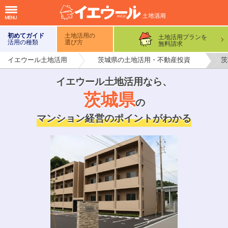
初めてガイド
土地活用の
土地活用プランを
活用の種類
選び方
無料請求
イエウール土地活用
茨城県の土地活用・不動産投資
茨
イエウール土地活用なら
、
茨城県
の
マンション経営のポイントがわかる