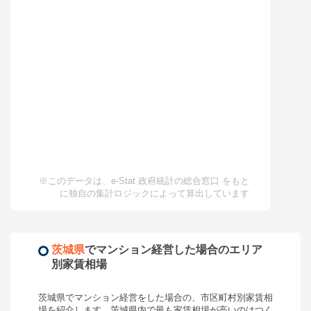
※このデータは、e-Stat 政府統計の総合窓口 をもと
に独自の集計ロジックによって算出しています
茨城県
で
マンション経営
した場合のエリア
別家賃相場
茨城県
で
マンション経営
をした場合の、市区町村別家賃相
場を紹介します。
茨城県
内で最も家賃相場が高いのは
つく