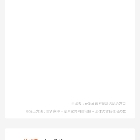
※出典：e-Stat 政府統計の総合窓口
※算出方法：空き家率 = 空き家共同住宅数 ÷ 全体の賃貸住宅の数