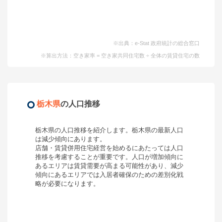
※出典：e-Stat 政府統計の総合窓口
※算出方法：空き家率 = 空き家共同住宅数 ÷ 全体の賃貸住宅の数
栃木県
の人口推移
栃木県
の人口推移を紹介します。
栃木県
の最新人口
は
減少傾向
にあります。
店舗・賃貸併用住宅経営を始めるにあたっては人口
推移を考慮することが重要です。人口が増加傾向に
あるエリアは賃貸需要が高まる可能性があり、減少
傾向にあるエリアでは入居者確保のための差別化戦
略が必要になります。