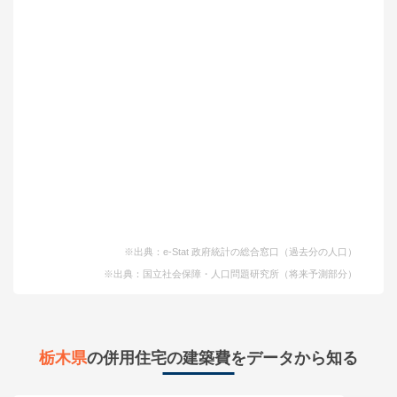
※出典：e-Stat 政府統計の総合窓口（過去分の人口）
※出典：国立社会保障・人口問題研究所（将来予測部分）
栃木県
の併用住宅の建築費をデータから知る