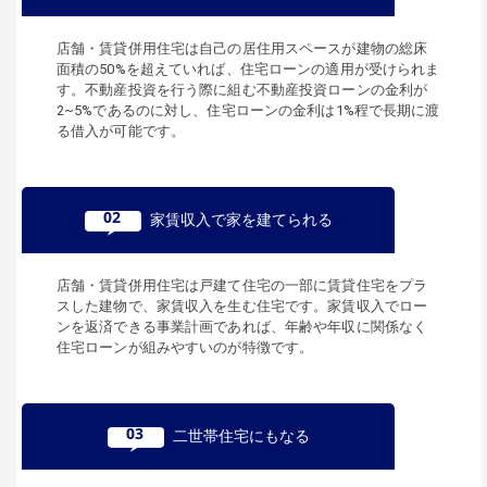
店舗・賃貸併用住宅は自己の居住用スペースが建物の総床
面積の50%を超えていれば、住宅ローンの適用が受けられま
す。不動産投資を行う際に組む不動産投資ローンの金利が
2~5%であるのに対し、住宅ローンの金利は1%程で長期に渡
る借入が可能です。
02
家賃収入で家を建てられる
店舗・賃貸併用住宅は戸建て住宅の一部に賃貸住宅をプラ
スした建物で、家賃収入を生む住宅です。家賃収入でロー
ンを返済できる事業計画であれば、年齢や年収に関係なく
住宅ローンが組みやすいのが特徴です。
03
二世帯住宅にもなる