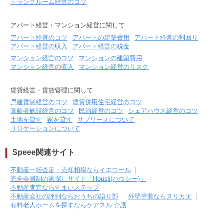
トランクルーム経営のコツ
アパート経営・マンション経営に関して
アパート経営のコツ
アパートの建築費用
アパート経営の利回り
アパート経営の収入
アパート経営の税金
マンション経営のコツ
マンションの建築費用
マンション経営の収入
マンション経営のリスク
賃貸経営・賃貸管理に関して
戸建賃貸経営のコツ
賃貸併用住宅経営のコツ
高齢者施設経営のコツ
民泊経営のコツ
シェアハウス経営のコツ
土地を貸す
家を貸す
サブリースについて
リロケーションについて
Speee関連サイト
不動産一括査定・売却相場ならイエウール
完全会員制の家探しサイト「Housii(ハウシー)」
不動産査定ならすまいステップ
不動産会社の評判ならおうちの語り部
外壁塗装ならヌリカエ
有料老人ホームを探すならケアスル 介護