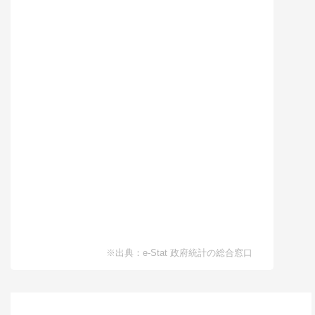
間取り
3LK
土地面積/延床面積
49.11㎡ / 98.01㎡
築年数
築27年
所在地
大阪府大阪市城東区放出西
130,000
円
賃料(月額)
間取り
3LK
土地面積/延床面積
14坪 / 28坪
築年数
築21年
所在地
大阪府大阪市阿倍野区阿倍野筋
168,000
円
賃料(月額)
※出典：e-Stat 政府統計の総合窓口
間取り
3LK
土地面積/延床面積
40㎡ / 80㎡
築年数
築9年