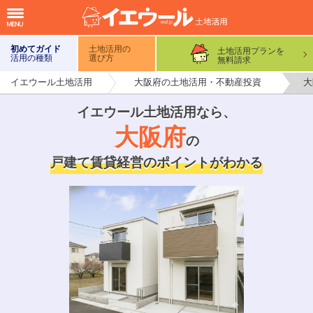
初めてガイド
土地活用の
土地活用プランを
活用の種類
選び方
無料請求
イエウール土地活用
大阪府の土地活用・不動産投資
大
イエウール土地活用なら
、
大阪府
の
戸建て賃貸経営のポイントがわかる