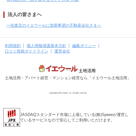
所在地
大阪府高槻市芝生町
法人の皆さまへ
120,000
円
賃料(月額)
一括査定のイエウールに加盟希望の不動産会社さまへ
間取り
5K
土地面積/延床面積
66.11㎡ / 91.89㎡
利用規約
個人情報保護基本方針
編集ポリシー
築年数
築61年
口コミ投稿ガイドライン
運営会社
所在地
大阪府高槻市芝生町
120,000
円
賃料(月額)
土地活用・アパート経営・マンション経営なら「イエウール土地活用」
間取り
5K
Copyright(c)2014 Speee, Inc. All rights reserved.
土地面積/延床面積
50㎡ / 80㎡
築年数
築55年
JASDAQスタンダード市場に上場している(株)Speeeが運営し
所在地
ているサービスなので安心してご利用いただけます。
大阪府守口市大枝南町
65,000
円
賃料(月額)