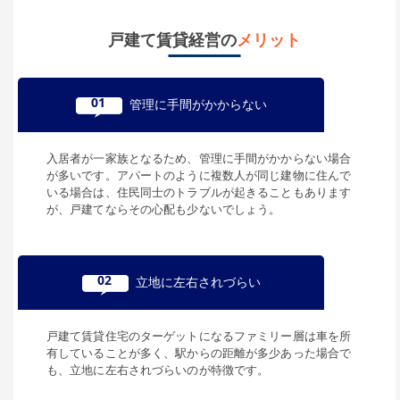
所在地
戸建て賃貸経営の
メリット
大阪府大阪市鶴見区鶴見
90,000
円
賃料(月額)
01
管理に手間がかからない
間取り
3LK
土地面積/延床面積
60㎡ / 85㎡
築年数
築28年
入居者が一家族となるため、管理に手間がかからない場合
が多いです。アパートのように複数人が同じ建物に住んで
いる場合は、住民同士のトラブルが起きることもあります
所在地
が、戸建てならその心配も少ないでしょう。
大阪府大阪市住之江区新北島
50,000
円
賃料(月額)
間取り
4LK
02
立地に左右されづらい
土地面積/延床面積
48.9㎡ / 103.53㎡
築年数
築37年
戸建て賃貸住宅のターゲットになるファミリー層は車を所
有していることが多く、駅からの距離が多少あった場合で
所在地
も、立地に左右されづらいのが特徴です。
大阪府大阪市住之江区東加賀屋