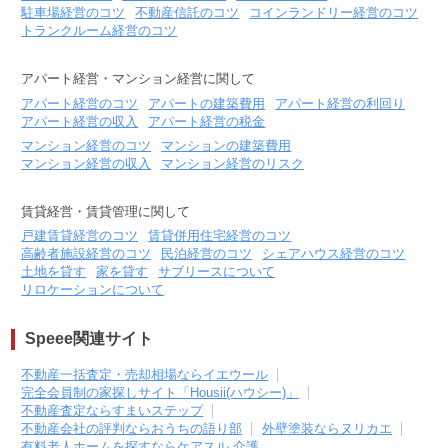
駐車場経営のコツ
不動産信託のコツ
コインランドリー経営のコツ
土地面積/延床面積
109㎡ / 109㎡
トランクルーム経営のコツ
築年数
築30年
アパート経営・マンション経営に関して
所在地
アパート経営のコツ
アパートの建築費用
アパート経営の利回り
大阪府岸和田市松風町
アパート経営の収入
アパート経営の税金
45,000
円
マンション経営のコツ
マンションの建築費用
賃料(月額)
マンション経営の収入
マンション経営のリスク
間取り
5K
土地面積/延床面積
90㎡ / 22坪
賃貸経営・賃貸管理に関して
築年数
築41年
戸建賃貸経営のコツ
賃貸併用住宅経営のコツ
高齢者施設経営のコツ
民泊経営のコツ
シェアハウス経営のコツ
土地を貸す
家を貸す
サブリースについて
所在地
リロケーションについて
大阪府豊中市庄内宝町
70,000
円
賃料(月額)
Speee関連サイト
間取り
5LK以上
不動産一括査定・売却相場ならイエウール
土地面積/延床面積
30坪 / 30㎡
完全会員制の家探しサイト「Housii(ハウシー)」
不動産査定ならすまいステップ
築年数
不動産会社の評判ならおうちの語り部
外壁塗装ならヌリカエ
有料老人ホームを探すならケアスル 介護