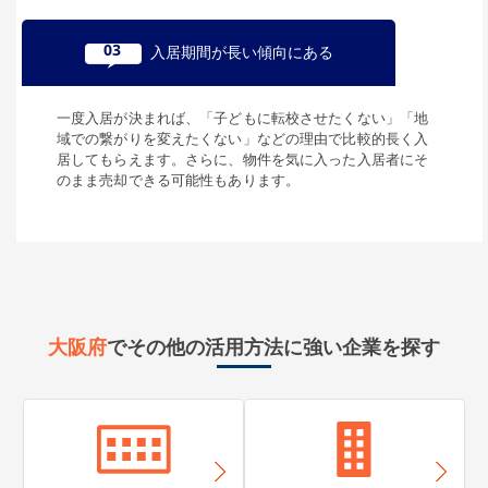
100,000
円
賃料(月額)
間取り
4K
03
入居期間が長い傾向にある
土地面積/延床面積
13坪 / 39坪
築年数
築27年
一度入居が決まれば、「子どもに転校させたくない」「地
域での繋がりを変えたくない」などの理由で比較的長く入
所在地
居してもらえます。さらに、物件を気に入った入居者にそ
のまま売却できる可能性もあります。
大阪府大阪市平野区喜連
120,000
円
賃料(月額)
間取り
4LK
土地面積/延床面積
71㎡ / 106㎡
築年数
大阪府
でその他の活用方法に強い企業を探す
所在地
大阪府大阪市中央区日本橋
90,000
円
賃料(月額)
間取り
5LK以上
土地面積/延床面積
31㎡ / 93㎡