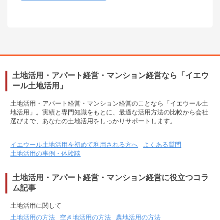
大阪府堺市北区奥本町
83,000
円
賃料(月額)
間取り
2LK
土地面積/延床面積
68.88㎡ / 54.83㎡
築年数
築57年
土地活用・アパート経営・マンション経営なら「イエウ
所在地
ール土地活用」
大阪府堺市北区東浅香山町
土地活用・アパート経営・マンション経営のことなら「イエウール土
60,000
円
賃料(月額)
地活用」。実績と専門知識をもとに、最適な活用方法の比較から会社
選びまで、あなたの土地活用をしっかりサポートします。
間取り
2K
土地面積/延床面積
26㎡ / 47㎡
イエウール土地活用を初めて利用される方へ
よくある質問
築年数
築59年
土地活用の事例・体験談
所在地
土地活用・アパート経営・マンション経営に役立つコラ
ム記事
大阪府岸和田市包近町
80,000
円
賃料(月額)
土地活用に関して
間取り
4LK
土地活用の方法
空き地活用の方法
農地活用の方法