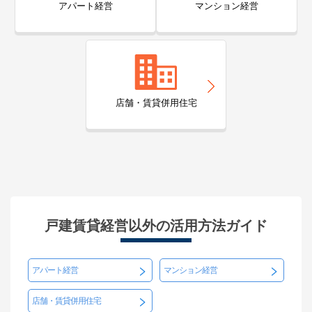
アパート経営
マンション経営
築年数
築51年
所在地
大阪府堺市中区新家町
130,000
円
賃料(月額)
間取り
3LK
店舗・賃貸併用住宅
土地面積/延床面積
90㎡ / 46㎡
築年数
築27年
所在地
大阪府堺市西区浜寺諏訪森町東
70,000
円
賃料(月額)
戸建賃貸経営以外の活用方法ガイド
間取り
4K
土地面積/延床面積
38坪 / 50坪
アパート経営
マンション経営
築年数
築57年
店舗・賃貸併用住宅
所在地