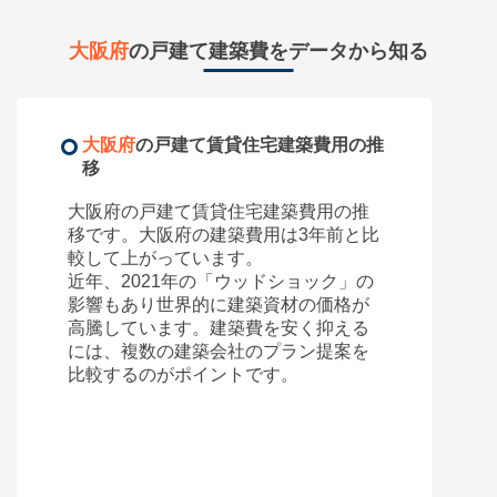
所在地
大阪府大阪市西淀川区姫島
大阪府
の戸建て建築費をデータから知る
75,000
円
賃料(月額)
間取り
3K
土地面積/延床面積
30㎡ / 85.86㎡
大阪府
の戸建て賃貸住宅建築費用の推
築年数
築47年
移
大阪府
の戸建て賃貸住宅建築費用の推
所在地
移です。
大阪府
の建築費用は3年前と比
大阪府大阪市旭区清水
較して
上がっています。
70,000
円
賃料(月額)
近年、2021年の「ウッドショック」の
影響もあり世界的に建築資材の価格が
間取り
4K
高騰しています。建築費を安く抑える
土地面積/延床面積
20㎡ / 100㎡
には、複数の建築会社のプラン提案を
築年数
築43年
比較するのがポイントです。
所在地
大阪府大阪市城東区今福西
130,000
円
賃料(月額)