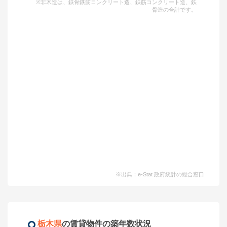
※非木造は、鉄骨鉄筋コンクリート造、鉄筋コンクリート造、鉄
骨造の合計です。
※出典：e-Stat 政府統計の総合窓口
栃木県
の賃貸物件の築年数状況