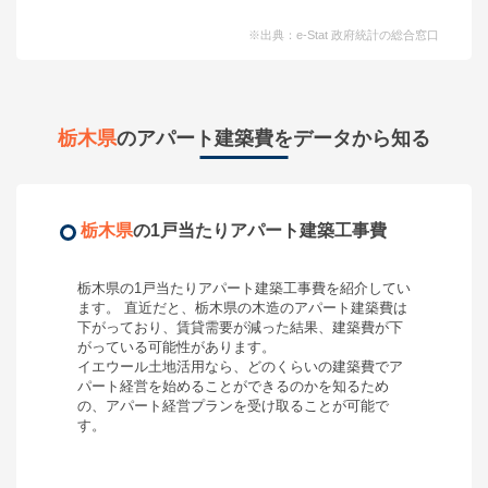
※出典：e-Stat 政府統計の総合窓口
栃木県
のアパート建築費をデータから知る
栃木県
の1戸当たりアパート建築工事費
栃木県
の1戸当たりアパート建築工事費を紹介してい
ます。 直近だと、
栃木県
の木造のアパート建築費は
下がって
おり、
賃貸需要が減った結果、建築費が下
がっている可能性があります。
イエウール土地活用なら、どのくらいの建築費で
ア
パート経営
を始めることができるのかを知るため
の、
アパート経営
プランを受け取ることが可能で
す。