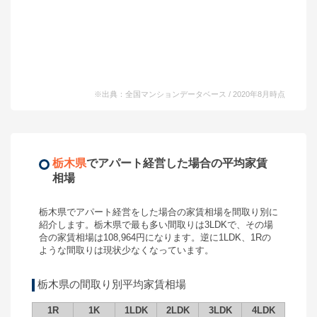
※出典：全国マンションデータベース / 2020年8月時点
栃木県
で
アパート経営
した場合の平均家賃
相場
栃木県
で
アパート経営
をした場合の家賃相場を間取り別に
紹介します。
栃木県
で最も多い間取りは
3LDK
で、その場
合の家賃相場は
108,964
円になります。逆に
1LDK
、
1R
の
ような間取りは現状少なくなっています。
栃木県
の間取り別平均家賃相場
1R
1K
1LDK
2LDK
3LDK
4LDK