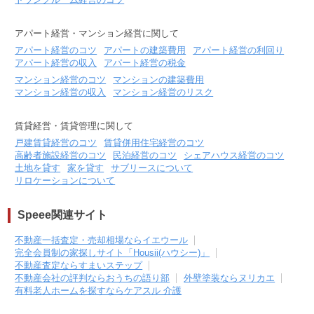
アパート経営・マンション経営に関して
アパート経営のコツ
アパートの建築費用
アパート経営の利回り
アパート経営の収入
アパート経営の税金
マンション経営のコツ
マンションの建築費用
マンション経営の収入
マンション経営のリスク
賃貸経営・賃貸管理に関して
戸建賃貸経営のコツ
賃貸併用住宅経営のコツ
高齢者施設経営のコツ
民泊経営のコツ
シェアハウス経営のコツ
土地を貸す
家を貸す
サブリースについて
リロケーションについて
Speee関連サイト
不動産一括査定・売却相場ならイエウール
完全会員制の家探しサイト「Housii(ハウシー)」
不動産査定ならすまいステップ
不動産会社の評判ならおうちの語り部
外壁塗装ならヌリカエ
有料老人ホームを探すならケアスル 介護