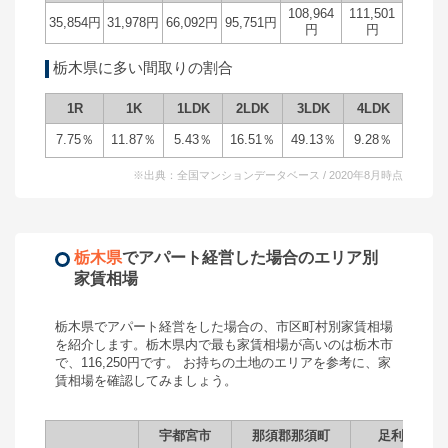
108,964
111,501
35,854
円
31,978
円
66,092
円
95,751
円
円
円
栃木県
に多い間取りの割合
1R
1K
1LDK
2LDK
3LDK
4LDK
7.75
％
11.87
％
5.43
％
16.51
％
49.13
％
9.28
％
※出典：全国マンションデータベース / 2020年8月時点
栃木県
で
アパート経営
した場合のエリア別
家賃相場
栃木県
で
アパート経営
をした場合の、市区町村別家賃相場
を紹介します。
栃木県
内で最も家賃相場が高いのは
栃木市
で、
116,250
円です。 お持ちの土地のエリアを参考に、家
賃相場を確認してみましょう。
宇都宮市
那須郡那須町
足利市