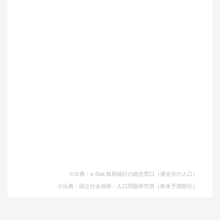
※出典：e-Stat 政府統計の総合窓口（過去分の人口）
※出典：国立社会保障・人口問題研究所（将来予測部分）