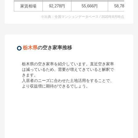
家賃相場
92,278
円
55,666
円
58,787
円
※出典：全国マンションデータベース / 2020年8月時点
栃木県
の空き家率推移
栃木県
の空き家率を紹介しています。直近空き家率
は
減っているため、需要が増えてきていると解釈で
きます。
入居者のニーズに合わせた土地活用をすることで、
より収益増に期待ができるでしょう。