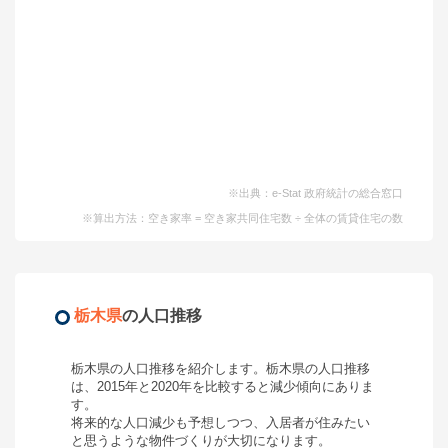
※出典：e-Stat 政府統計の総合窓口
※算出方法：空き家率 = 空き家共同住宅数 ÷ 全体の賃貸住宅の数
栃木県
の人口推移
栃木県
の人口推移を紹介します。
栃木県
の人口推移
は、2015年と2020年を比較すると
減少
傾向にありま
す。
将来的な人口減少も予想しつつ、入居者が住みたい
と思うような物件づくりが大切になります。