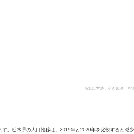
※算出方法：空き家率 = 空
ます。
栃木県
の人口推移は、2015年と2020年を比較すると
減少