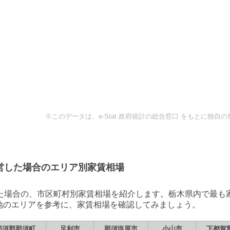
※このデータは、e-Stat 政府統計の総合窓口 をもとに独
営
した場合のエリア別家賃相場
た場合の、市区町村別家賃相場を紹介します。
栃木県
内で最も
地のエリアを参考に、家賃相場を確認してみましょう。
那須郡那須町
足利市
那須塩原市
小山市
下都賀