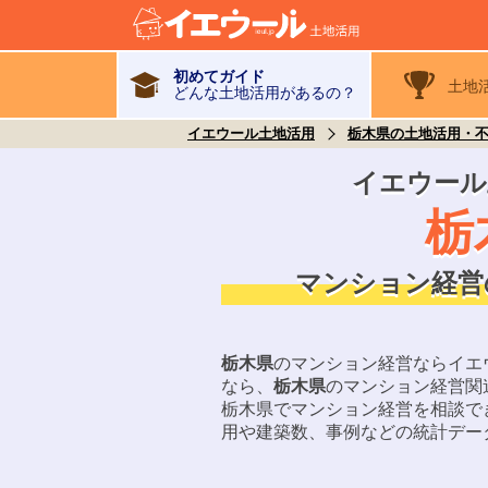
初めてガイド
土地
どんな土地活用があるの？
イエウール土地活用
栃木県の土地活用・
イエウール
栃
マンション経営
栃木県
のマンション経営ならイエ
なら、
栃木県
のマンション経営関
栃木県
でマンション経営を相談で
用や建築数、事例などの統計デー