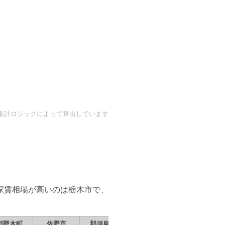
自の集計ロジックによって算出しています
家賃相場が高いのは
栃木市
で、
郡野木町
佐野市
那須烏山市
栃木市
真岡市