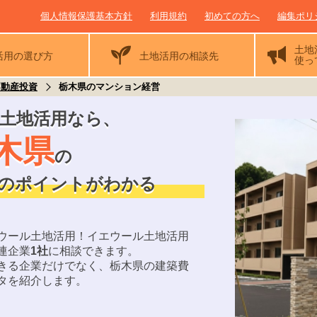
個人情報保護基本方針
利用規約
初めての方へ
編集ポリ
土地
活用の
選び方
土地活用の相談先
使っ
不動産投資
栃木県のマンション経営
土地活用なら
、
木県
の
のポイントがわかる
ウール土地活用！
イエウール土地活用
連企業
1
社
に相談できます。
きる企業だけでなく、
栃木県
の建築費
タを紹介します。