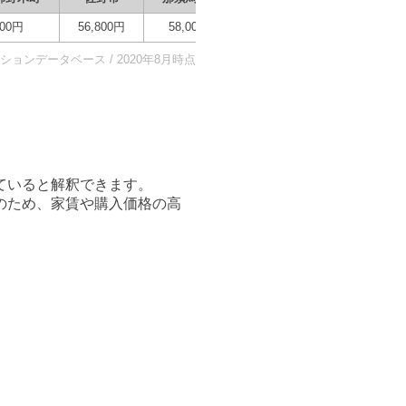
00
円
56,800
円
58,000
円
116,250
円
104,500
円
ョンデータベース / 2020年8月時点
ている
と解釈できます。
のため、家賃や購入価格の高