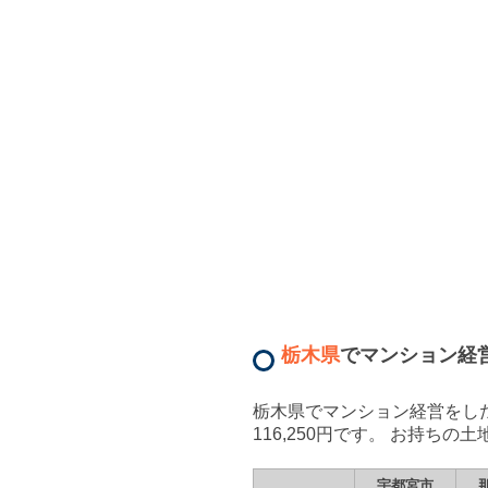
栃木県
で
マンション経
栃木県
で
マンション経営
をし
116,250
円です。 お持ちの土
宇都宮市