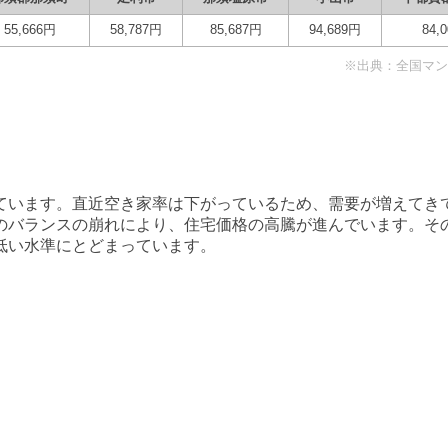
55,666
円
58,787
円
85,687
円
94,689
円
84,0
※出典：全国マンシ
ています。直近空き家率は
下がっている
ため、需要が
増えてき
のバランスの崩れにより、住宅価格の高騰が進んでいます。そ
低い水準にとどまっています。