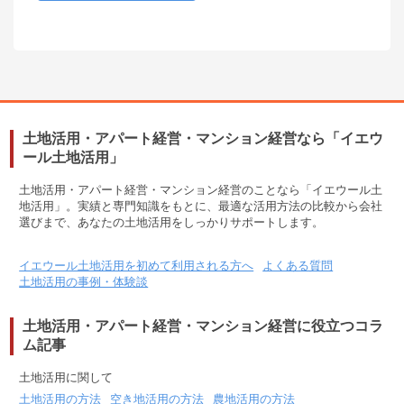
東京都目黒区三田
300,000
円
賃料(月額)
間取り
4LK
土地面積/延床面積
180㎡ / 126㎡
築年数
築26年
土地活用・アパート経営・マンション経営なら「イエウ
所在地
ール土地活用」
東京都目黒区目黒本町
土地活用・アパート経営・マンション経営のことなら「イエウール土
120,000
円
賃料(月額)
地活用」。実績と専門知識をもとに、最適な活用方法の比較から会社
選びまで、あなたの土地活用をしっかりサポートします。
間取り
3LK
土地面積/延床面積
55㎡ / 47㎡
イエウール土地活用を初めて利用される方へ
よくある質問
築年数
築60年
土地活用の事例・体験談
所在地
土地活用・アパート経営・マンション経営に役立つコラ
ム記事
東京都大田区中馬込
200,000
円
賃料(月額)
土地活用に関して
間取り
5LK以上
土地活用の方法
空き地活用の方法
農地活用の方法