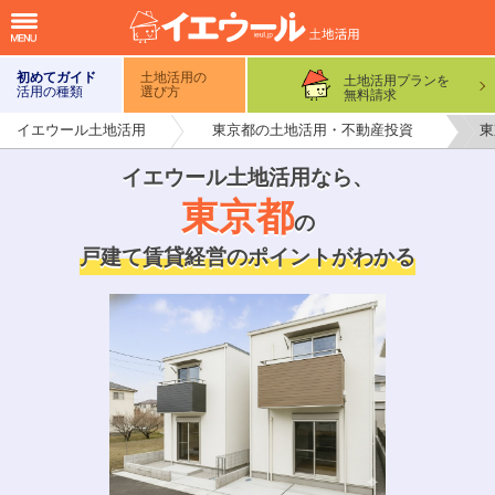
初めてガイド
土地活用の
土地活用プランを
活用の種類
選び方
無料請求
イエウール土地活用
東京都の土地活用・不動産投資
東
イエウール土地活用なら
、
東京都
の
戸建て賃貸経営のポイントがわかる