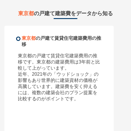
所在地
東京都台東区千束
東京都
の戸建て建築費をデータから知る
80,000
円
賃料(月額)
間取り
4K
土地面積/延床面積
15坪 / 15坪
東京都
の戸建て賃貸住宅建築費用の推
築年数
築75年
移
東京都
の戸建て賃貸住宅建築費用の推
所在地
移です。
東京都
の建築費用は3年前と比
東京都墨田区石原
較して
上がっています。
260,000
円
賃料(月額)
近年、2021年の「ウッドショック」の
影響もあり世界的に建築資材の価格が
間取り
3K
高騰しています。建築費を安く抑える
土地面積/延床面積
111㎡ / 234㎡
には、複数の建築会社のプラン提案を
築年数
築38年
比較するのがポイントです。
所在地
東京都墨田区本所
77,000
円
賃料(月額)