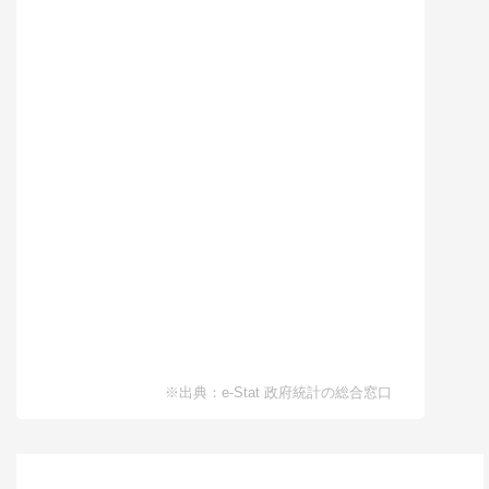
間取り
1R
土地面積/延床面積
7㎡ / 21㎡
築年数
築19年
所在地
東京都墨田区八広
150,000
円
賃料(月額)
間取り
5LK以上
土地面積/延床面積
80坪 / 60坪
築年数
築30年
所在地
東京都江東区大島
65,000
円
賃料(月額)
※出典：e-Stat 政府統計の総合窓口
間取り
1K
土地面積/延床面積
21.5㎡ / 29.7㎡
築年数
築45年