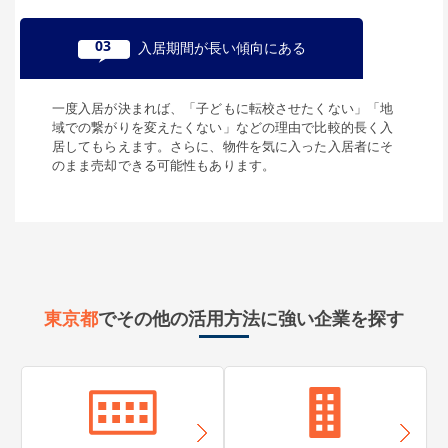
230,000
円
賃料(月額)
間取り
3LK
03
入居期間が長い傾向にある
土地面積/延床面積
57㎡ / 92㎡
築年数
築10年
一度入居が決まれば、「子どもに転校させたくない」「地
域での繋がりを変えたくない」などの理由で比較的長く入
所在地
居してもらえます。さらに、物件を気に入った入居者にそ
のまま売却できる可能性もあります。
東京都品川区西大井
170,000
円
賃料(月額)
間取り
4K
土地面積/延床面積
50坪 / 50坪
築年数
築19年
東京都
でその他の活用方法に強い企業を探す
所在地
東京都品川区西大井
260,000
円
賃料(月額)
間取り
3LK
土地面積/延床面積
20坪 / 20坪