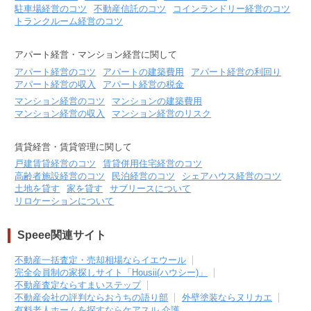
駐車場経営のコツ
不動産信託のコツ
コインランドリー経営のコツ
土地面積/延床面積
50坪 / 90坪
トランクルーム経営のコツ
築年数
築10年
アパート経営・マンション経営に関して
所在地
アパート経営のコツ
アパートの建築費用
アパート経営の利回り
東京都大田区西蒲田
アパート経営の収入
アパート経営の税金
140,000
円
マンション経営のコツ
マンションの建築費用
賃料(月額)
マンション経営の収入
マンション経営のリスク
間取り
3K
土地面積/延床面積
16坪 / 16㎡
賃貸経営・賃貸管理に関して
築年数
築40年
戸建賃貸経営のコツ
賃貸併用住宅経営のコツ
高齢者施設経営のコツ
民泊経営のコツ
シェアハウス経営のコツ
土地を貸す
家を貸す
サブリースについて
所在地
リロケーションについて
東京都大田区萩中
215,000
円
賃料(月額)
Speee関連サイト
間取り
3LK
不動産一括査定・売却相場ならイエウール
土地面積/延床面積
54㎡ / 85㎡
完全会員制の家探しサイト「Housii(ハウシー)」
不動産査定ならすまいステップ
築年数
築10年
不動産会社の評判ならおうちの語り部
外壁塗装ならヌリカエ
有料老人ホームを探すならケアスル 介護