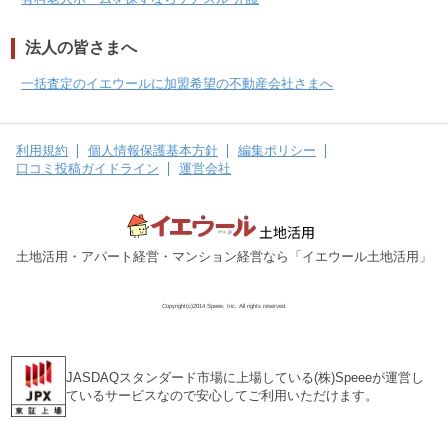
所在地
東京都大田区南蒲田
法人の皆さまへ
240,000
円
賃料(月額)
一括査定のイエウールに加盟希望の不動産会社さまへ
間取り
3LK
土地面積/延床面積
55㎡ / 94㎡
利用規約
個人情報保護基本方針
編集ポリシー
築年数
築10年
口コミ投稿ガイドライン
運営会社
所在地
東京都大田区南蒲田
86,000
円
賃料(月額)
土地活用・アパート経営・マンション経営なら「イエウール土地活用」
間取り
2K
Copyright(c)2014 Speee, Inc. All rights reserved.
土地面積/延床面積
21㎡ / 13㎡
築年数
築54年
JASDAQスタンダード市場に上場している(株)Speeeが運営し
所在地
ているサービスなので安心してご利用いただけます。
東京都大田区南蒲田
300,000
円
賃料(月額)