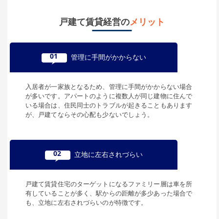
所在地
戸建て賃貸経営の
メリット
東京都江東区北砂
95,000
円
賃料(月額)
01
管理に手間がかからない
間取り
4LK
土地面積/延床面積
89.82㎡ / 76.22㎡
築年数
築47年
入居者が一家族となるため、管理に手間がかからない場合
が多いです。アパートのように複数人が同じ建物に住んで
いる場合は、住民同士のトラブルが起きることもあります
所在地
が、戸建てならその心配も少ないでしょう。
東京都江東区木場
106,000
円
賃料(月額)
間取り
1K
02
立地に左右されづらい
土地面積/延床面積
25㎡ / 25㎡
築年数
築10年
戸建て賃貸住宅のターゲットになるファミリー層は車を所
有していることが多く、駅からの距離が多少あった場合で
所在地
も、立地に左右されづらいのが特徴です。
東京都江東区東陽