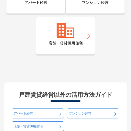
アパート経営
マンション経営
築年数
築8年
所在地
東京都品川区西品川
250,000
円
賃料(月額)
間取り
5LK以上
店舗・賃貸併用住宅
土地面積/延床面積
77.28㎡ / 150㎡
築年数
築32年
所在地
東京都目黒区東が丘
350,000
円
賃料(月額)
戸建賃貸経営以外の活用方法ガイド
間取り
3LK
土地面積/延床面積
73㎡ / 120㎡
アパート経営
マンション経営
築年数
築7年
店舗・賃貸併用住宅
所在地