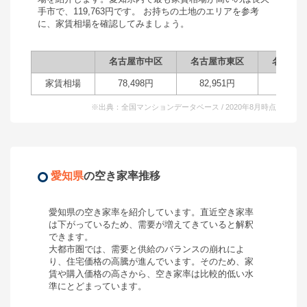
手市
で、
119,763
円です。 お持ちの土地のエリアを参考
に、家賃相場を確認してみましょう。
名古屋市中区
名古屋市東区
名古屋
家賃相場
78,498
円
82,951
円
92,8
※出典：全国マンションデータベース / 2020年8月時点
愛知県
の空き家率推移
愛知県
の空き家率を紹介しています。直近空き家率
は
下がっている
ため、需要が
増えてきている
と解釈
できます。
大都市圏では、需要と供給のバランスの崩れによ
り、住宅価格の高騰が進んでいます。そのため、家
賃や購入価格の高さから、空き家率は比較的低い水
準にとどまっています。