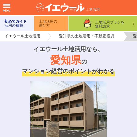
初めてガイド
土地活用の
土地活用プランを
活用の種類
選び方
無料請求
イエウール土地活用
愛知県の土地活用・不動産投資
愛
イエウール土地活用なら
、
愛知県
の
マンション経営のポイントがわかる