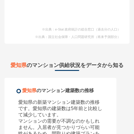
※出典：e-Stat 政府統計の総合窓口（過去分の人口）
※出典：国立社会保障・人口問題研究所（将来予測部分）
愛知県
のマンション供給状況をデータから知る
愛知県
のマンション建築数の推移
愛知県
の新築マンション建築数の推移
です。
愛知県
の建築数は5年前と比較し
て
減少しています。
マンションの需要が不調なのかもしれ
ません。入居者が見つかりづらい可能
性があるため、間取りや建築プランを