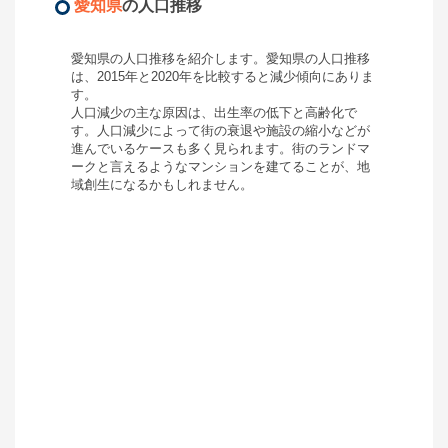
愛知県
の人口推移
愛知県
の人口推移を紹介します。
愛知県
の人口推移
は、2015年と2020年を比較すると
減少
傾向にありま
す。
人口減少の主な原因は、出生率の低下と高齢化で
す。人口減少によって街の衰退や施設の縮小などが
進んでいるケースも多く見られます。街のランドマ
ークと言えるようなマンションを建てることが、地
域創生になるかもしれません。