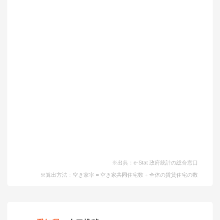
※出典：e-Stat 政府統計の総合窓口
※算出方法：空き家率 = 空き家共同住宅数 ÷ 全体の賃貸住宅の数