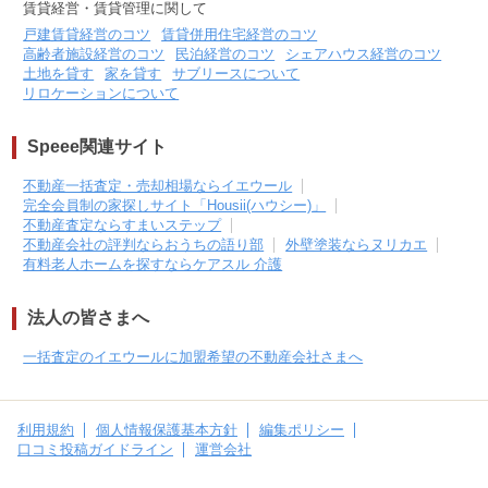
賃貸経営・賃貸管理に関して
戸建賃貸経営のコツ
賃貸併用住宅経営のコツ
高齢者施設経営のコツ
民泊経営のコツ
シェアハウス経営のコツ
土地を貸す
家を貸す
サブリースについて
リロケーションについて
Speee関連サイト
不動産一括査定・売却相場ならイエウール
完全会員制の家探しサイト「Housii(ハウシー)」
不動産査定ならすまいステップ
不動産会社の評判ならおうちの語り部
外壁塗装ならヌリカエ
有料老人ホームを探すならケアスル 介護
法人の皆さまへ
一括査定のイエウールに加盟希望の不動産会社さまへ
利用規約
個人情報保護基本方針
編集ポリシー
口コミ投稿ガイドライン
運営会社