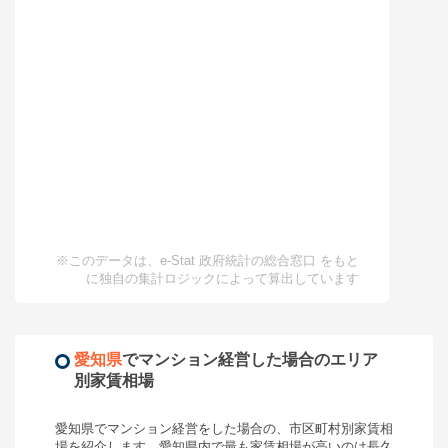
※このデータは、e-Stat 政府統計の総合窓口 をもと
に独自の集計ロジックによって算出しています
愛知県
で
マンション経営
した場合のエリア
別家賃相場
愛知県
で
マンション経営
をした場合の、市区町村別家賃相
場を紹介します。
愛知県
内で最も家賃相場が高いのは
長久