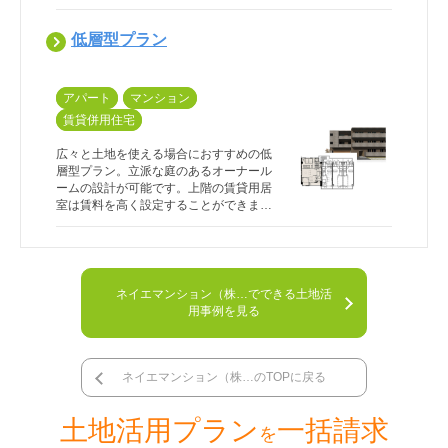
文住宅設計で培った高いデザイン性と機
能性を兼ね備えたご提案をいたします。
低層型プラン
オーナールームは最上階でも1階でもご希
望通りに設計が可能です。
アパート
マンション
賃貸併用住宅
広々と土地を使える場合におすすめの低
層型プラン。立派な庭のあるオーナール
ームの設計が可能です。上階の賃貸用居
室は賃料を高く設定することができま
す。注文住宅設計で培った高いデザイン
性と機能性を兼ね備えたご提案をいたし
ます。オーナールームは最上階でも1階で
もご希望通りに設計が可能です。
ネイエマンション（株…でできる土地活
用事例を見る
ネイエマンション（株…のTOPに戻る
土地活用プラン
一括請求
を