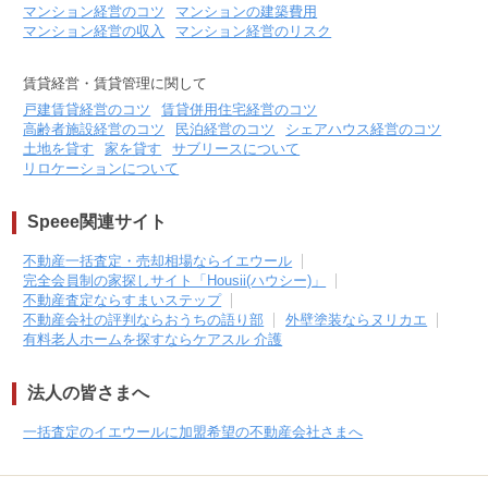
マンション経営のコツ
マンションの建築費用
マンション経営の収入
マンション経営のリスク
賃貸経営・賃貸管理に関して
戸建賃貸経営のコツ
賃貸併用住宅経営のコツ
高齢者施設経営のコツ
民泊経営のコツ
シェアハウス経営のコツ
土地を貸す
家を貸す
サブリースについて
リロケーションについて
Speee関連サイト
不動産一括査定・売却相場ならイエウール
完全会員制の家探しサイト「Housii(ハウシー)」
不動産査定ならすまいステップ
不動産会社の評判ならおうちの語り部
外壁塗装ならヌリカエ
有料老人ホームを探すならケアスル 介護
法人の皆さまへ
一括査定のイエウールに加盟希望の不動産会社さまへ