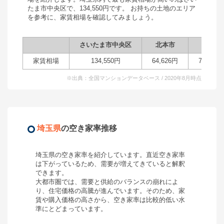
たま市中央区
で、
134,550
円です。 お持ちの土地のエリア
を参考に、家賃相場を確認してみましょう。
さいたま市中央区
北本市
所沢市
家賃相場
134,550
円
64,626
円
72,924
※出典：全国マンションデータベース / 2020年8月時点
埼玉県
の空き家率推移
埼玉県
の空き家率を紹介しています。直近空き家率
は
下がっている
ため、需要が
増えてきている
と解釈
できます。
大都市圏では、需要と供給のバランスの崩れによ
り、住宅価格の高騰が進んでいます。そのため、家
賃や購入価格の高さから、空き家率は比較的低い水
準にとどまっています。