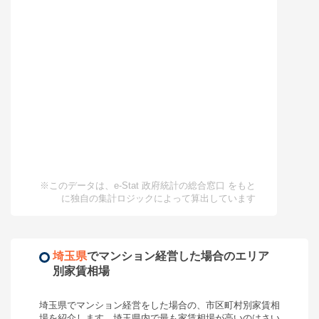
※このデータは、e-Stat 政府統計の総合窓口 をもと
に独自の集計ロジックによって算出しています
埼玉県
で
マンション経営
した場合のエリア
別家賃相場
埼玉県
で
マンション経営
をした場合の、市区町村別家賃相
場を紹介します。
埼玉県
内で最も家賃相場が高いのは
さい