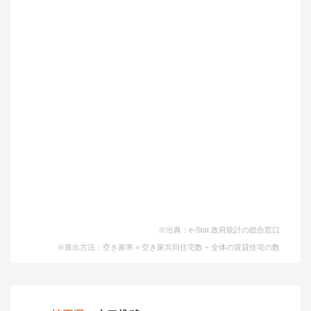
※出典：e-Stat 政府統計の総合窓口
※算出方法：空き家率 = 空き家共同住宅数 ÷ 全体の賃貸住宅の数