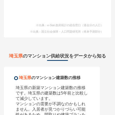
※出典：e-Stat 政府統計の総合窓口（過去分の人口）
※出典：国立社会保障・人口問題研究所（将来予測部分）
埼玉県
のマンション供給状況をデータから知る
埼玉県
のマンション建築数の推移
埼玉県
の新築マンション建築数の推移
です。
埼玉県
の建築数は5年前と比較し
て
減少しています。
マンションの需要が不調なのかもしれ
ません。入居者が見つかりづらい可能
性があるため、間取りや建築プランを