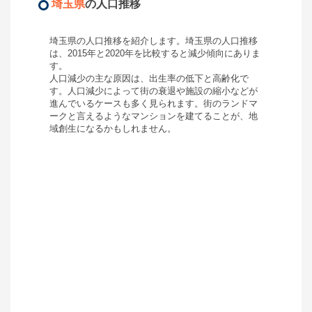
埼玉県
の人口推移
埼玉県
の人口推移を紹介します。
埼玉県
の人口推移
は、2015年と2020年を比較すると
減少
傾向にありま
す。
人口減少の主な原因は、出生率の低下と高齢化で
す。人口減少によって街の衰退や施設の縮小などが
進んでいるケースも多く見られます。街のランドマ
ークと言えるようなマンションを建てることが、地
域創生になるかもしれません。