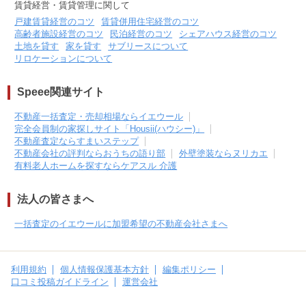
賃貸経営・賃貸管理に関して
戸建賃貸経営のコツ
賃貸併用住宅経営のコツ
高齢者施設経営のコツ
民泊経営のコツ
シェアハウス経営のコツ
土地を貸す
家を貸す
サブリースについて
リロケーションについて
Speee関連サイト
不動産一括査定・売却相場ならイエウール
完全会員制の家探しサイト「Housii(ハウシー)」
不動産査定ならすまいステップ
不動産会社の評判ならおうちの語り部
外壁塗装ならヌリカエ
有料老人ホームを探すならケアスル 介護
法人の皆さまへ
一括査定のイエウールに加盟希望の不動産会社さまへ
利用規約
個人情報保護基本方針
編集ポリシー
口コミ投稿ガイドライン
運営会社