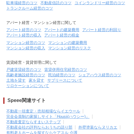
駐車場経営のコツ
不動産信託のコツ
コインランドリー経営のコツ
トランクルーム経営のコツ
アパート経営・マンション経営に関して
アパート経営のコツ
アパートの建築費用
アパート経営の利回り
アパート経営の収入
アパート経営の税金
マンション経営のコツ
マンションの建築費用
マンション経営の収入
マンション経営のリスク
賃貸経営・賃貸管理に関して
戸建賃貸経営のコツ
賃貸併用住宅経営のコツ
高齢者施設経営のコツ
民泊経営のコツ
シェアハウス経営のコツ
土地を貸す
家を貸す
サブリースについて
リロケーションについて
Speee関連サイト
不動産一括査定・売却相場ならイエウール
完全会員制の家探しサイト「Housii(ハウシー)」
不動産査定ならすまいステップ
不動産会社の評判ならおうちの語り部
外壁塗装ならヌリカエ
有料老人ホームを探すならケアスル 介護