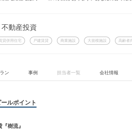
・不動産投資
賃貸併用住宅
戸建賃貸
商業施設
大規模施設
高齢者
ラン
事例
担当者一覧
会社情報
ピールポイント
貸『樹流』