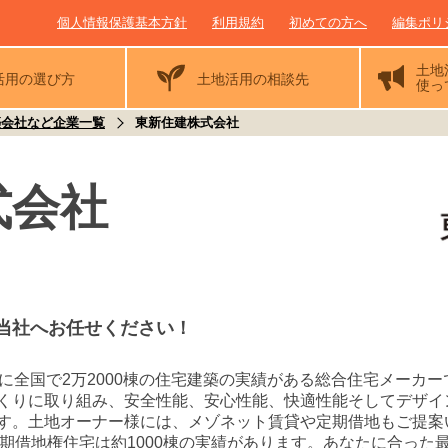
個人情報保護基本方針
利用規約
初めての方へ
編集ポリ
土地
活用の
選び方
土地活用の相談先
使っ
築会社など企業一覧
東新住建株式会社
式会社
当社へお任せください！
に全国で2万2000棟の住宅建築の実績がある総合住宅メーカ
くりに取り組み、安全性能、安心性能、快適性能そしてデザイ
す。土地オーナー様には、メゾネット賃貸や定期借地もご提案
％。定期借地権住宅は約1000棟の実績があります。あなたに合っ