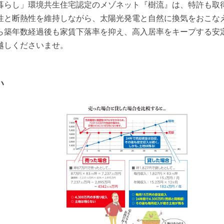
らし」環境共生住宅認定のメゾネット『樹流』は、特許も取得し
性と断熱性を維持しながら、太陽光発電と自然に換気をおこな
ら築年数経過後も家賃下落率を抑え、高入居率をキープする安
い