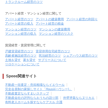
トランクルーム経営のコツ
アパート経営・マンション経営に関して
アパート経営のコツ
アパートの建築費用
アパート経営の利回り
アパート経営の収入
アパート経営の税金
マンション経営のコツ
マンションの建築費用
マンション経営の収入
マンション経営のリスク
賃貸経営・賃貸管理に関して
戸建賃貸経営のコツ
賃貸併用住宅経営のコツ
高齢者施設経営のコツ
民泊経営のコツ
シェアハウス経営のコツ
土地を貸す
家を貸す
サブリースについて
リロケーションについて
Speee関連サイト
不動産一括査定・売却相場ならイエウール
完全会員制の家探しサイト「Housii(ハウシー)」
不動産査定ならすまいステップ
不動産会社の評判ならおうちの語り部
外壁塗装ならヌリカエ
有料老人ホームを探すならケアスル 介護