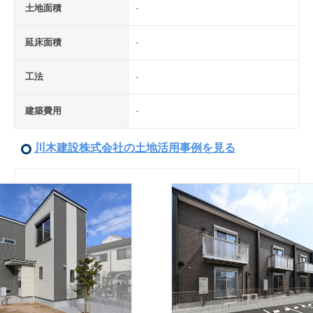
土地面積
-
延床面積
-
工法
-
建築費用
-
川木建設株式会社の土地活用事例を見る