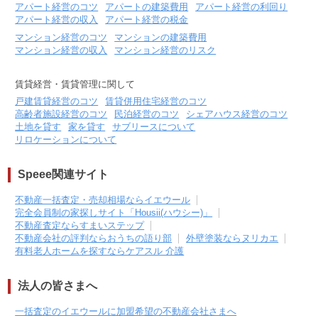
アパート経営のコツ
アパートの建築費用
アパート経営の利回り
アパート経営の収入
アパート経営の税金
マンション経営のコツ
マンションの建築費用
マンション経営の収入
マンション経営のリスク
賃貸経営・賃貸管理に関して
戸建賃貸経営のコツ
賃貸併用住宅経営のコツ
高齢者施設経営のコツ
民泊経営のコツ
シェアハウス経営のコツ
土地を貸す
家を貸す
サブリースについて
リロケーションについて
Speee関連サイト
不動産一括査定・売却相場ならイエウール
完全会員制の家探しサイト「Housii(ハウシー)」
不動産査定ならすまいステップ
不動産会社の評判ならおうちの語り部
外壁塗装ならヌリカエ
有料老人ホームを探すならケアスル 介護
法人の皆さまへ
一括査定のイエウールに加盟希望の不動産会社さまへ