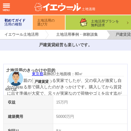
初めてガイド
土地活用の
土地活用プランを
活用の種類
選び方
無料請求
イエウール土地活用
土地活用事例・体験談集
戸建賃貸
戸建賃貸経営も楽しいです。
土地活用のきっかけや目的
東京都
葛飾区
/土地面積：
80
㎡
元々は両親の持ち物である実家でしたが、父の収入が激変し自
戸建賃貸
分が買取る形で購入したのがきっかけです。購入してから賃貸
40代
歳
に出す準備が大変で、元々が実家なので荷物やゴミを出す迄が
大変でした。4LDKの部屋サイズはあまり近隣にも無く、内装等
収益
15万円
を変えれば賃貸に出せると思い、貸す事に決まりました。しか
し4LDKの内装は費用が掛かり、初期費用が高額になったため手
建築費用
50000万円
出しが増えました。築年数も重なって来たので修繕費が高くな
っています。
利回り
8％