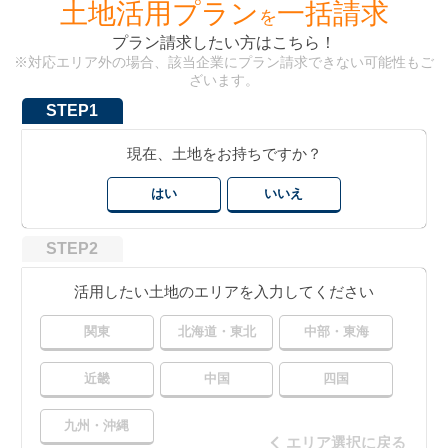
土地活用プラン
一括請求
を
プラン請求したい方はこちら！
※対応エリア外の場合、該当企業にプラン請求できない可能性もご
ざいます。
STEP1
現在、土地をお持ちですか？
はい
いいえ
STEP2
活用したい土地のエリアを入力してください
関東
北海道・東北
中部・東海
近畿
中国
四国
九州・沖縄
エリア選択に戻る