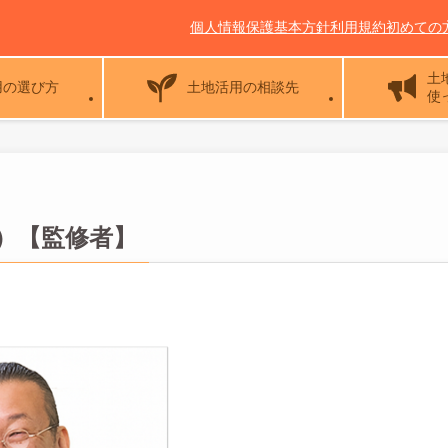
個人情報保護基本方針
利用規約
初めての
土
用の選び方
土地活用の相談先
使
い）【監修者】