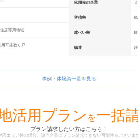
依頼先の企業
ミ
容積率
9
住居専用地域
建ぺい率
8
利用可能数６戸
構造
鉄
事例・体験談一覧を見る
地活用プラン
一括
を
プラン請求したい方はこちら！
対応エリア外の場合、該当企業にプラン請求できない可能性もございま