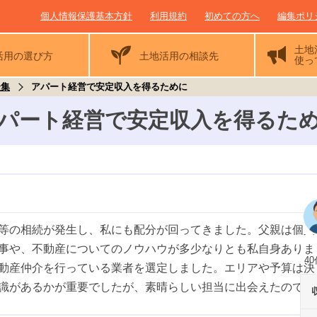
個人情報保護基本方針
利用規約
初めての方へ
編集ポリ
土地
活用の
選び方
土地活用の相談先
使っ
談集
アパート経営で安定収入を得るために
パート経営で安定収入を得るた
等の相続が発生し、私にも配分が回ってきました。父親は個人
事や、不動産についてのノウハウが多少なりとも私自身ありま
40
動産仲介を行っている業者を選定しました。エリアや予算は決
識があるかが重要でしたが、素晴らしい担当に出会えたのです