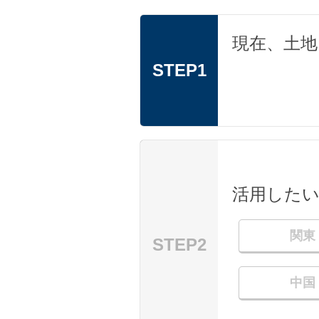
現在、土
STEP1
活用した
関東
STEP2
中国