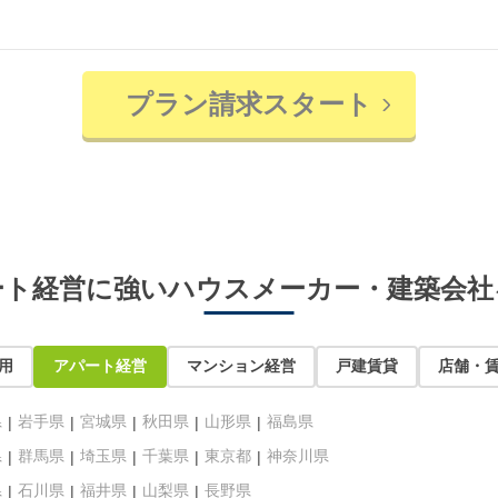
プラン請求スタート
ート経営に強いハウスメーカー・建築会社
用
アパート経営
マンション経営
戸建賃貸
店舗・
県
岩手県
宮城県
秋田県
山形県
福島県
県
群馬県
埼玉県
千葉県
東京都
神奈川県
県
石川県
福井県
山梨県
長野県