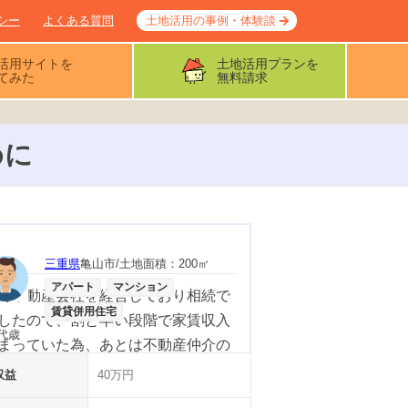
シー
よくある質問
土地活用の事例・体験談
活用サイトを
土地活用プランを
てみた
無料請求
めに
三重県
亀山市
/土地面積：
200
㎡
アパート
マンション
で不動産会社を経営しており相続で
賃貸併用住宅
したので、割と早い段階で家賃収入
代
歳
まっていた為、あとは不動産仲介の
ぐにスタートできました。
収益
40万円