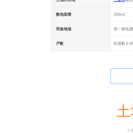
敷地面積
200m2
用途地域
第一種低層
戸数
部屋数６/
土
※