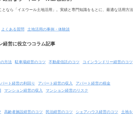
ことなら「イエウール土地活用」。実績と専門知識をもとに、最適な活用方
よくある質問
土地活用の事例・体験談
ン経営に役立つコラム記事
用の方法
駐車場経営のコツ
不動産信託のコツ
コインランドリー経営のコツ
アパート経営の利回り
アパート経営の収入
アパート経営の税金
用
マンション経営の収入
マンション経営のリスク
ツ
高齢者施設経営のコツ
民泊経営のコツ
シェアハウス経営のコツ
土地を