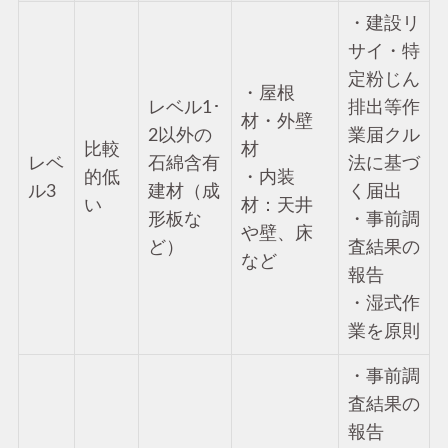
・建設リ
サイ・特
定粉じん
・屋根
レベル1･
排出等作
材・外壁
2以外の
業届クル
比較
材
レベ
石綿含有
法に基づ
的低
・内装
ル3
建材（成
く届出
い
材：天井
形板な
・事前調
や壁、床
ど）
査結果の
など
報告
・湿式作
業を原則
・事前調
査結果の
報告