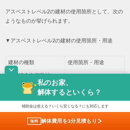
アスベストレベル2の建材の使用箇所として、次の
ようなものが挙げられます。
▼アスベストレベル2の建材の使用箇所・用途
建材の種類
使用箇所・用途
・石綿含有保温材
・ボイラ本体及びその
私のお家、
・石綿含有けい酸カル
配管の保温材
解体するといくら？
シウム保温材
・石綿耐火被覆板
補助金は使える？いくら安くなる？にも対応します
建築物の柱やはり、壁
・石綿含有けい酸カル
の耐火被覆材
解体費用を3分見積もり
シウム板第2種
無料