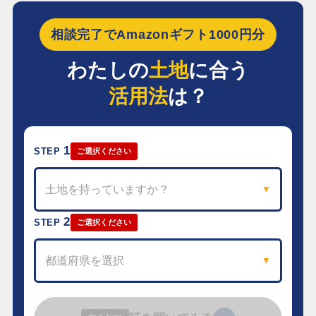
相談完了でAmazonギフト1000円分
わたしの
土地
に合う
活用法
は？
1
STEP
ご選択ください
土地を持っていますか？
▼
2
STEP
ご選択ください
都道府県を選択
▼