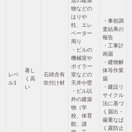
造の建築
物などの
はりや
・事前調
柱、エレ
査結果の
ベーター
報告
周り
・工事計
・ビルの
画届
機械室や
・建物解
ボイラー
著し
体等作業
レベ
石綿含有
室などの
く高
届
ル1
吹付け材
天井や壁
い
・建設リ
・ビル以
サイクル
外の建築
法に基づ
物（学
く届出・
校、体育
厳重なば
館、講
く露防止