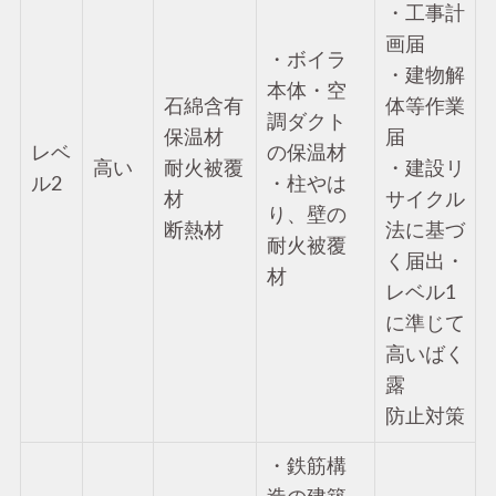
・工事計
画届
・ボイラ
・建物解
本体・空
石綿含有
体等作業
調ダクト
保温材
届
レベ
の保温材
高い
耐火被覆
・建設リ
ル2
・柱やは
材
サイクル
り、壁の
断熱材
法に基づ
耐火被覆
く届出・
材
レベル1
に準じて
高いばく
露
防止対策
・鉄筋構