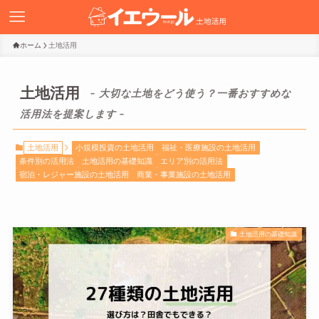
ホーム
土地活用
土地活用
– 大切な土地をどう使う？一番おすすめな
活用法を提案します –
土地活用
小規模投資の土地活用
福祉・医療施設の土地活用
条件別の活用法
土地活用の基礎知識
エリア別の活用法
宿泊・レジャー施設の土地活用
商業・事業施設の土地活用
土地活用の基礎知識