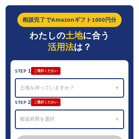
相談完了でAmazonギフト1000円分
わたしの
土地
に合う
活用法
は？
1
STEP
ご選択ください
土地を持っていますか？
▼
2
STEP
ご選択ください
都道府県を選択
▼