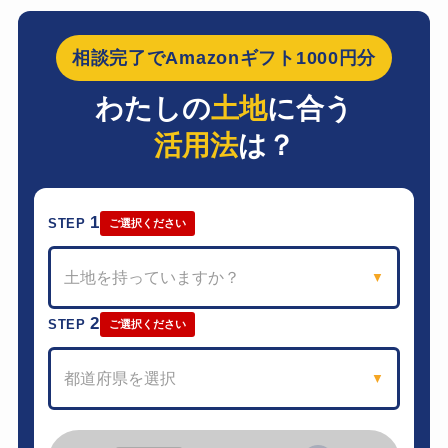
相談完了でAmazonギフト1000円分
わたしの
土地
に合う
活用法
は？
1
STEP
ご選択ください
土地を持っていますか？
▼
2
STEP
ご選択ください
都道府県を選択
▼