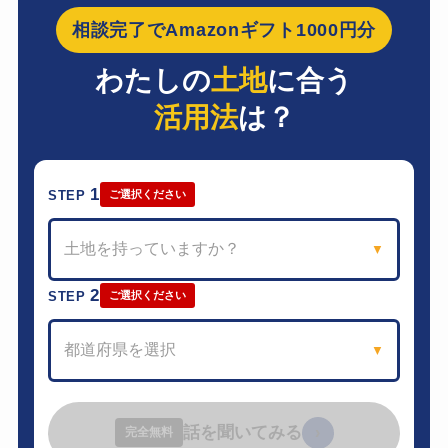
相談完了でAmazonギフト1000円分
わたしの
土地
に合う
活用法
は？
1
STEP
ご選択ください
土地を持っていますか？
▼
2
STEP
ご選択ください
都道府県を選択
▼
話を聞いてみる
›
完全無料