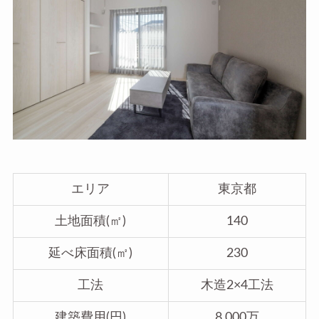
エリア
東京都
土地面積(㎡)
140
延べ床面積(㎡)
230
工法
木造2×4工法
建築費用(円)
8,000万