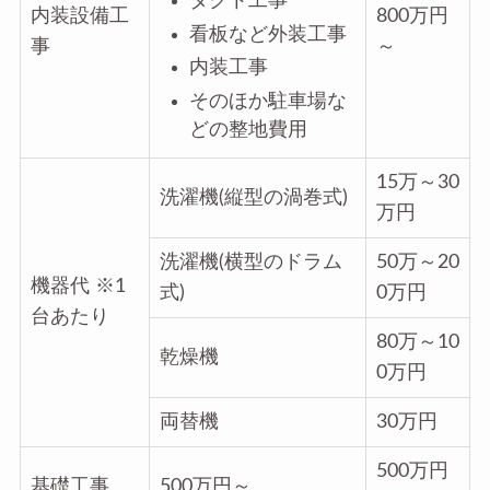
ダクト工事
内装設備工
800万円
看板など外装工事
事
～
内装工事
そのほか駐車場な
どの整地費用
15万～30
洗濯機(縦型の渦巻式)
万円
洗濯機(横型のドラム
50万～20
機器代 ※1
式)
0万円
台あたり
80万～10
乾燥機
0万円
両替機
30万円
500万円
基礎工事
500万円～