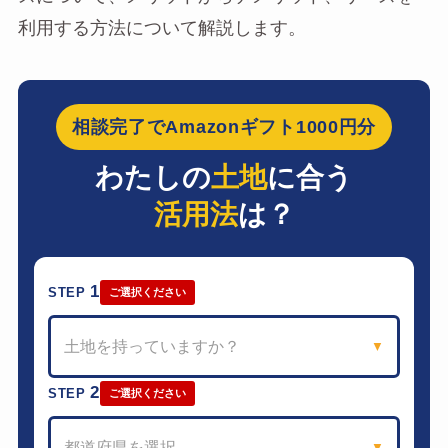
利用する方法について解説します。
相談完了でAmazonギフト1000円分
わたしの
土地
に合う
活用法
は？
1
STEP
ご選択ください
土地を持っていますか？
▼
2
STEP
ご選択ください
都道府県を選択
▼