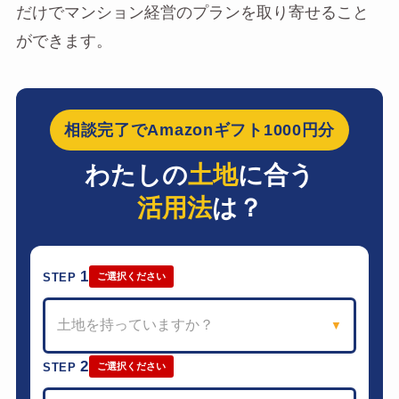
だけでマンション経営のプランを取り寄せること
ができます。
相談完了でAmazonギフト1000円分
わたしの
土地
に合う
活用法
は？
1
STEP
ご選択ください
土地を持っていますか？
▼
2
STEP
ご選択ください