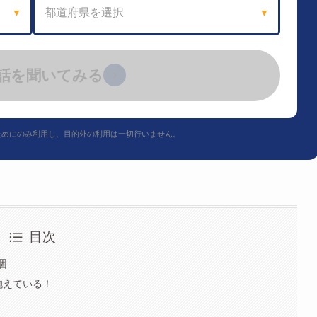
都道府県を選択
▼
▼
話を聞いてみる
›
ためにのみ利用し、目的外の利用は一切行いません。
目次
個
抱えている！