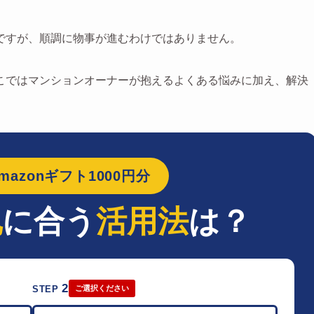
ですが、順調に物事が進むわけではありません。
こではマンションオーナーが抱えるよくある悩みに加え、解決
azonギフト1000円分
地
に合う
活用法
は？
2
STEP
ご選択ください